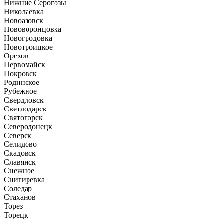
Нижние Серогозы
Николаевка
Новоазовск
Нововоронцовка
Новогродовка
Новотроицкое
Орехов
Первомайск
Покровск
Родинское
Рубежное
Свердловск
Светлодарск
Святогорск
Северодонецк
Северск
Селидово
Скадовск
Славянск
Снежное
Снигиревка
Соледар
Стаханов
Торез
Торецк