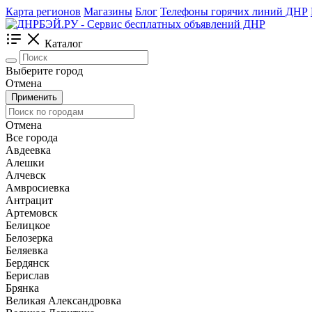
Карта регионов
Магазины
Блог
Телефоны горячих линий ДНР
Каталог
Выберите город
Отмена
Применить
Отмена
Все города
Авдеевка
Алешки
Алчевск
Амвросиевка
Антрацит
Артемовск
Белицкое
Белозерка
Беляевка
Бердянск
Берислав
Брянка
Великая Александровка