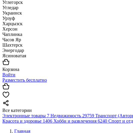
Углегорск
Угледар
Украинск
Урзуф
Харцызск
Херсон
Чаплинка
Часов Яр
Шахтерск
Энергодар
Ясиноватая
Корзина
Войти
Разместить бесплатно
Все категории
Электронные товары
7
Недвижимость
29759
Транспорт (Автор
Красота и здоровье
1406
Хобби и развлечения
6240
Спорт и от
Главная