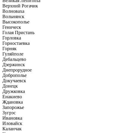
Великая Лепитиха
Верхний Рогачик
Волноваха
Вольнянск
Высокополье
Геническ
Голая Пристань
Горловка
Горностаевка
Горняк
Гуляйполе
Дебальцево
Дзержинск
Днепрорудное
Доброполье
Докучаевск
Донецк
Дружковка
Енакиево
Ждановка
Запорожье
Зугрэс
Ивановка
Иловайск
Каланчак