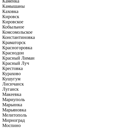
Каменка
Камышаны
Каховка
Кировск
Кировское
Кобыльное
Комсомольское
Константиновка
Краматорск
Красногоровка
Краснодон
Красный Лиман
Красный Луч
Крестовка
Курахово
Кушугум
Лисичанск
Луганск
Макеевка
Мариуполь
Марьинка
Марьяновка
Мелитополь
Мирноград
Моспино