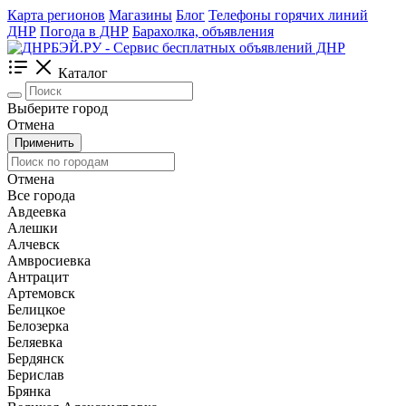
Карта регионов
Магазины
Блог
Телефоны горячих линий
ДНР
Погода в ДНР
Барахолка, объявления
Каталог
Выберите город
Отмена
Применить
Отмена
Все города
Авдеевка
Алешки
Алчевск
Амвросиевка
Антрацит
Артемовск
Белицкое
Белозерка
Беляевка
Бердянск
Берислав
Брянка