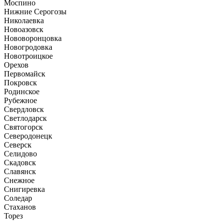
Моспино
Нижние Серогозы
Николаевка
Новоазовск
Нововоронцовка
Новогродовка
Новотроицкое
Орехов
Первомайск
Покровск
Родинское
Рубежное
Свердловск
Светлодарск
Святогорск
Северодонецк
Северск
Селидово
Скадовск
Славянск
Снежное
Снигиревка
Соледар
Стаханов
Торез