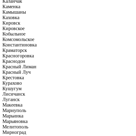
Каланчак
Каменка
Камышаны
Каховка
Кировск
Кировское
Кобыльное
Комсомольское
Константиновка
Краматорск
Красногоровка
Краснодон
Красный Лиман
Красный Луч
Крестовка
Курахово
Кушугум
Лисичанск
Луганск
Макеевка
Мариуполь
Марьинка
Марьяновка
Мелитополь
Мирноград