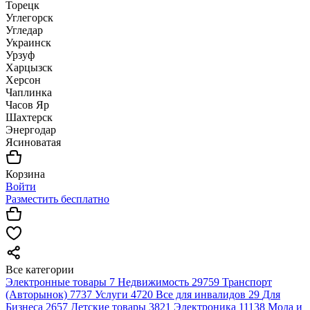
Торецк
Углегорск
Угледар
Украинск
Урзуф
Харцызск
Херсон
Чаплинка
Часов Яр
Шахтерск
Энергодар
Ясиноватая
Корзина
Войти
Разместить бесплатно
Все категории
Электронные товары
7
Недвижимость
29759
Транспорт
(Авторынок)
7737
Услуги
4720
Все для инвалидов
29
Для
Бизнеса
2657
Детские товары
3821
Электроника
11138
Мода и