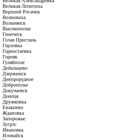
Великая Александровка
Великая Лепитиха
Верхний Рогачик
Волноваха
Вольнянск
Высокополье
Геническ
Голая Пристань
Горловка
Горностаевка
Горняк
Гуляйполе
Дебальцево
Дзержинск
Днепрорудное
Доброполье
Докучаевск
Донецк
Дружковка
Енакиево
Ждановка
Запорожье
Зугрэс
Ивановка
Иловайск