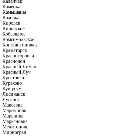
Каланчак
Каменка
Камышаны
Каховка
Кировск
Кировское
Кобыльное
Комсомольское
Константиновка
Краматорск
Красногоровка
Краснодон
Красный Лиман
Красный Луч
Крестовка
Курахово
Кушугум
Лисичанск
Луганск
Макеевка
Мариуполь
Марьинка
Марьяновка
Мелитополь
Мирноград