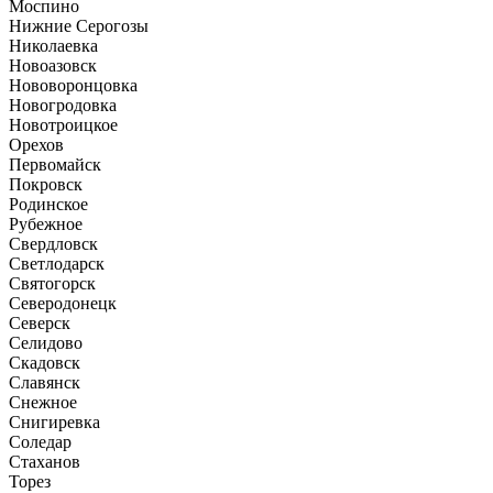
Моспино
Нижние Серогозы
Николаевка
Новоазовск
Нововоронцовка
Новогродовка
Новотроицкое
Орехов
Первомайск
Покровск
Родинское
Рубежное
Свердловск
Светлодарск
Святогорск
Северодонецк
Северск
Селидово
Скадовск
Славянск
Снежное
Снигиревка
Соледар
Стаханов
Торез