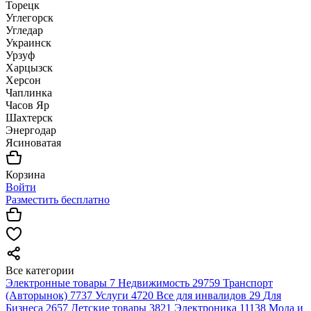
Торецк
Углегорск
Угледар
Украинск
Урзуф
Харцызск
Херсон
Чаплинка
Часов Яр
Шахтерск
Энергодар
Ясиноватая
Корзина
Войти
Разместить бесплатно
Все категории
Электронные товары
7
Недвижимость
29759
Транспорт
(Авторынок)
7737
Услуги
4720
Все для инвалидов
29
Для
Бизнеса
2657
Детские товары
3821
Электроника
11138
Мода и