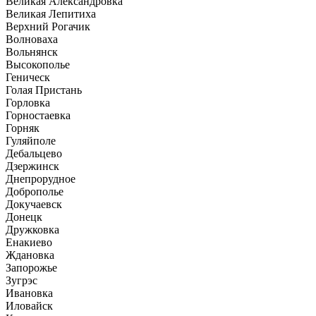
Великая Александровка
Великая Лепитиха
Верхний Рогачик
Волноваха
Вольнянск
Высокополье
Геническ
Голая Пристань
Горловка
Горностаевка
Горняк
Гуляйполе
Дебальцево
Дзержинск
Днепрорудное
Доброполье
Докучаевск
Донецк
Дружковка
Енакиево
Ждановка
Запорожье
Зугрэс
Ивановка
Иловайск