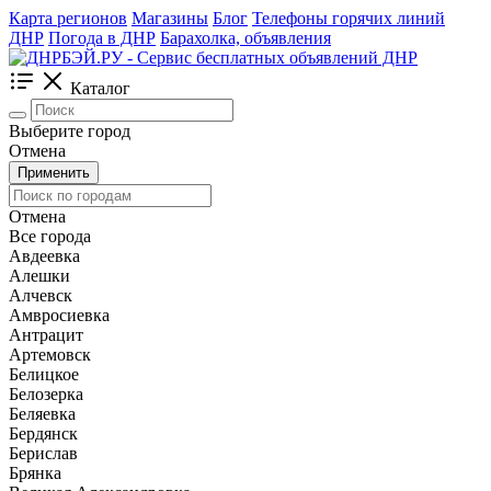
Карта регионов
Магазины
Блог
Телефоны горячих линий
ДНР
Погода в ДНР
Барахолка, объявления
Каталог
Выберите город
Отмена
Применить
Отмена
Все города
Авдеевка
Алешки
Алчевск
Амвросиевка
Антрацит
Артемовск
Белицкое
Белозерка
Беляевка
Бердянск
Берислав
Брянка