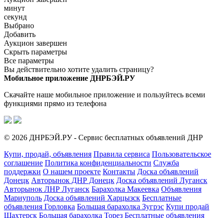
минут
секунд
Выбрано
Добавить
Аукцион завершен
Скрыть параметры
Все параметры
Вы действительно хотите удалить страницу?
Мобильное приложение ДНРБЭЙ.РУ
Скачайте наше мобильное приложение и пользуйтесь всеми
функциями прямо из телефона
© 2026 ДНРБЭЙ.РУ - Сервис бесплатных объявлений ДНР
Купи, продай, объявления
Правила сервиса
Пользовательское
соглашение
Политика конфиденциальности
Служба
поддержки
О нашем проекте
Контакты
Доска объявлений
Донецк
Авторынок ДНР Донецк
Доска объявлений Луганск
Авторынок ЛНР Луганск
Барахолка Макеевка
Объявления
Мариуполь
Доска объявлений Харцызск
Бесплатные
объявления Горловка
Большая барахолка Зугрэс
Купи продай
Шахтерск
Большая барахолка Торез
Бесплатные объявления