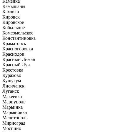
Каменка
Камышаны
Каховка
Кировск
Кировское
Кобыльное
Комсомольское
Константиновка
Краматорск
Красногоровка
Краснодон
Красный Лиман
Красный Луч
Крестовка
Курахово
Кушугум
Лисичанск
Луганск
Макеевка
Мариуполь
Марьинка
Марьяновка
Мелитополь
Мирноград
Моспино