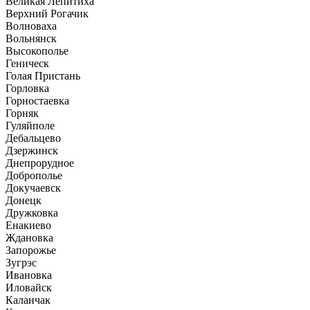
Великая Лепитиха
Верхний Рогачик
Волноваха
Вольнянск
Высокополье
Геническ
Голая Пристань
Горловка
Горностаевка
Горняк
Гуляйполе
Дебальцево
Дзержинск
Днепрорудное
Доброполье
Докучаевск
Донецк
Дружковка
Енакиево
Ждановка
Запорожье
Зугрэс
Ивановка
Иловайск
Каланчак