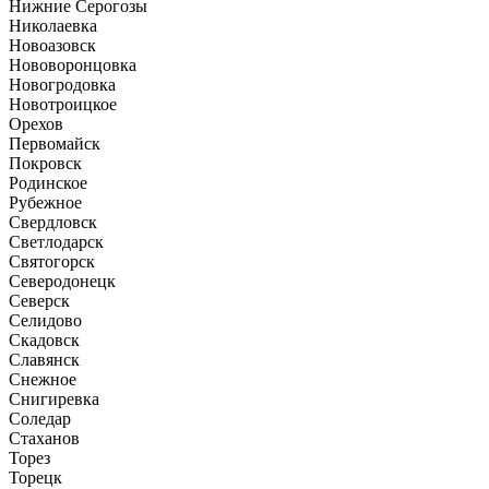
Нижние Серогозы
Николаевка
Новоазовск
Нововоронцовка
Новогродовка
Новотроицкое
Орехов
Первомайск
Покровск
Родинское
Рубежное
Свердловск
Светлодарск
Святогорск
Северодонецк
Северск
Селидово
Скадовск
Славянск
Снежное
Снигиревка
Соледар
Стаханов
Торез
Торецк