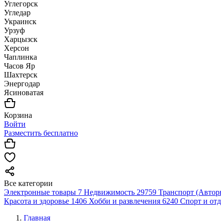
Углегорск
Угледар
Украинск
Урзуф
Харцызск
Херсон
Чаплинка
Часов Яр
Шахтерск
Энергодар
Ясиноватая
Корзина
Войти
Разместить бесплатно
Все категории
Электронные товары
7
Недвижимость
29759
Транспорт (Автор
Красота и здоровье
1406
Хобби и развлечения
6240
Спорт и от
Главная