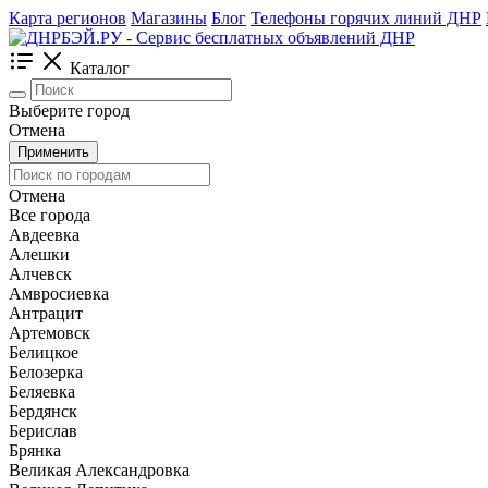
Карта регионов
Магазины
Блог
Телефоны горячих линий ДНР
Каталог
Выберите город
Отмена
Применить
Отмена
Все города
Авдеевка
Алешки
Алчевск
Амвросиевка
Антрацит
Артемовск
Белицкое
Белозерка
Беляевка
Бердянск
Берислав
Брянка
Великая Александровка