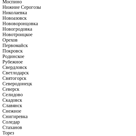
Моспино
Нижние Серогозы
Николаевка
Новоазовск
Нововоронцовка
Новогродовка
Новотроицкое
Орехов
Первомайск
Покровск
Родинское
Рубежное
Свердловск
Светлодарск
Святогорск
Северодонецк
Северск
Селидово
Скадовск
Славянск
Снежное
Снигиревка
Соледар
Стаханов
Торез