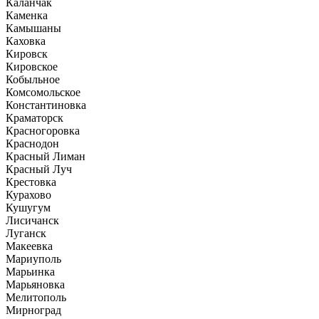
Каланчак
Каменка
Камышаны
Каховка
Кировск
Кировское
Кобыльное
Комсомольское
Константиновка
Краматорск
Красногоровка
Краснодон
Красный Лиман
Красный Луч
Крестовка
Курахово
Кушугум
Лисичанск
Луганск
Макеевка
Мариуполь
Марьинка
Марьяновка
Мелитополь
Мирноград