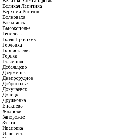
Великая Александровка
Великая Лепитиха
Верхний Рогачик
Волноваха
Вольнянск
Высокополье
Геническ
Голая Пристань
Горловка
Горностаевка
Горняк
Гуляйполе
Дебальцево
Дзержинск
Днепрорудное
Доброполье
Докучаевск
Донецк
Дружковка
Енакиево
Ждановка
Запорожье
Зугрэс
Ивановка
Иловайск