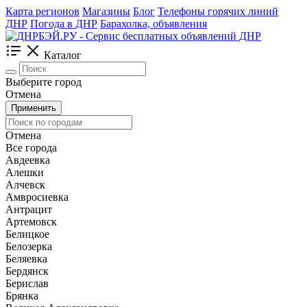
Карта регионов
Магазины
Блог
Телефоны горячих линий
ДНР
Погода в ДНР
Барахолка, объявления
Каталог
Выберите город
Отмена
Применить
Отмена
Все города
Авдеевка
Алешки
Алчевск
Амвросиевка
Антрацит
Артемовск
Белицкое
Белозерка
Беляевка
Бердянск
Берислав
Брянка