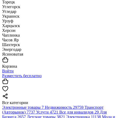
Торецк
Углегорск
Угледар
Украинск
Урзуф
Харцызск
Херсон
Чаплинка
Часов Яр
Шахтерск
Энергодар
Ясиноватая
Корзина
Войти
Разместить бесплатно
Все категории
Электронные товары
7
Недвижимость
29759
Транспорт
(Авторынок)
7737
Услуги
4721
Все для инвалидов
29
Для
Бизнеса
2657
Детские товары
3821
Электроника
11138
Мода и