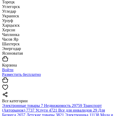
Торецк
Углегорск
Угледар
Украинск
Урзуф
Харцызск
Херсон
Чаплинка
Часов Яр
Шахтерск
Энергодар
Ясиноватая
Корзина
Войти
Разместить бесплатно
Все категории
Электронные товары
7
Недвижимость
29759
Транспорт
(Авторынок)
7737
Услуги
4721
Все для инвалидов
29
Для
Бизнеса
2657
Детские товары
3821
Электроника
11138
Мода и