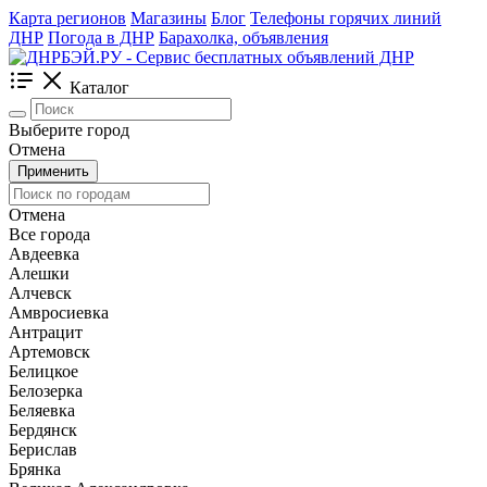
Карта регионов
Магазины
Блог
Телефоны горячих линий
ДНР
Погода в ДНР
Барахолка, объявления
Каталог
Выберите город
Отмена
Применить
Отмена
Все города
Авдеевка
Алешки
Алчевск
Амвросиевка
Антрацит
Артемовск
Белицкое
Белозерка
Беляевка
Бердянск
Берислав
Брянка