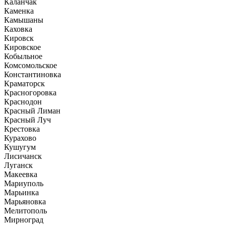
Каланчак
Каменка
Камышаны
Каховка
Кировск
Кировское
Кобыльное
Комсомольское
Константиновка
Краматорск
Красногоровка
Краснодон
Красный Лиман
Красный Луч
Крестовка
Курахово
Кушугум
Лисичанск
Луганск
Макеевка
Мариуполь
Марьинка
Марьяновка
Мелитополь
Мирноград