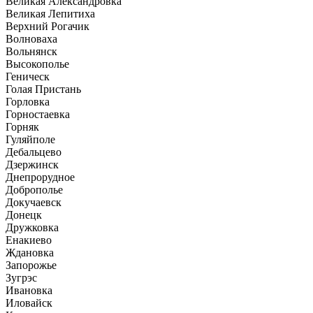
Великая Александровка
Великая Лепитиха
Верхний Рогачик
Волноваха
Вольнянск
Высокополье
Геническ
Голая Пристань
Горловка
Горностаевка
Горняк
Гуляйполе
Дебальцево
Дзержинск
Днепрорудное
Доброполье
Докучаевск
Донецк
Дружковка
Енакиево
Ждановка
Запорожье
Зугрэс
Ивановка
Иловайск