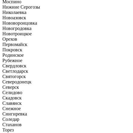
Моспино
Нижние Серогозы
Николаевка
Новоазовск
Нововоронцовка
Новогродовка
Новотроицкое
Орехов
Первомайск
Покровск
Родинское
Рубежное
Свердловск
Светлодарск
Святогорск
Северодонецк
Северск
Селидово
Скадовск
Славянск
Снежное
Снигиревка
Соледар
Стаханов
Торез