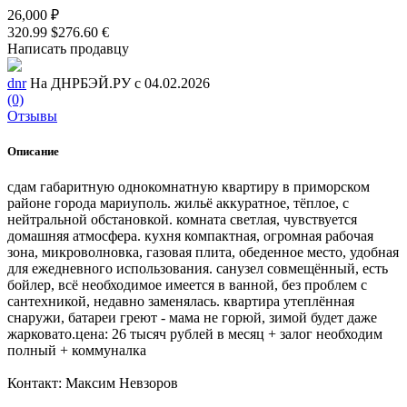
26,000 ₽
320.99 $
276.60 €
Написать продавцу
dnr
На ДНРБЭЙ.РУ с 04.02.2026
(0)
Отзывы
Описание
сдам габаритную однокомнатную квартиру в приморском
районе города мариуполь. жильё аккуратное, тёплое, с
нейтральной обстановкой. комната светлая, чувствуется
домашняя атмосфера. кухня компактная, огромная рабочая
зона, микроволновка, газовая плита, обеденное место, удобная
для ежедневного использования. санузел совмещённый, есть
бойлер, всё необходимое имеется в ванной, без проблем с
сантехникой, недавно заменялась. квартира утеплённая
снаружи, батареи греют - мама не горюй, зимой будет даже
жарковато.цена: 26 тысяч рублей в месяц + залог необходим
полный + коммуналка
Контакт: Максим Невзоров