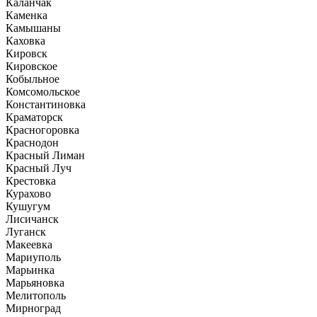
Каланчак
Каменка
Камышаны
Каховка
Кировск
Кировское
Кобыльное
Комсомольское
Константиновка
Краматорск
Красногоровка
Краснодон
Красный Лиман
Красный Луч
Крестовка
Курахово
Кушугум
Лисичанск
Луганск
Макеевка
Мариуполь
Марьинка
Марьяновка
Мелитополь
Мирноград