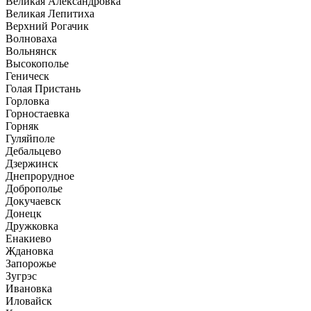
Великая Александровка
Великая Лепитиха
Верхний Рогачик
Волноваха
Вольнянск
Высокополье
Геническ
Голая Пристань
Горловка
Горностаевка
Горняк
Гуляйполе
Дебальцево
Дзержинск
Днепрорудное
Доброполье
Докучаевск
Донецк
Дружковка
Енакиево
Ждановка
Запорожье
Зугрэс
Ивановка
Иловайск