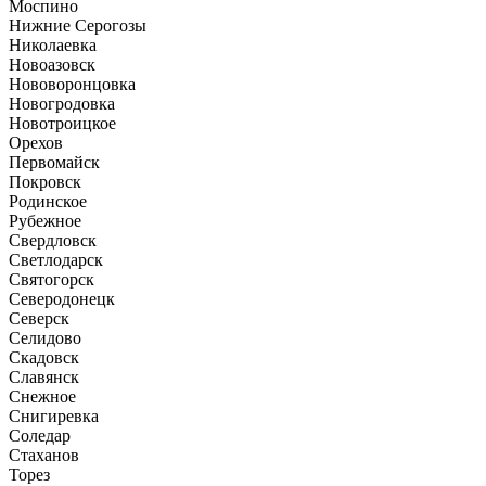
Моспино
Нижние Серогозы
Николаевка
Новоазовск
Нововоронцовка
Новогродовка
Новотроицкое
Орехов
Первомайск
Покровск
Родинское
Рубежное
Свердловск
Светлодарск
Святогорск
Северодонецк
Северск
Селидово
Скадовск
Славянск
Снежное
Снигиревка
Соледар
Стаханов
Торез