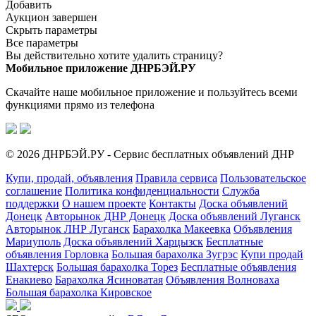
Добавить
Аукцион завершен
Скрыть параметры
Все параметры
Вы действительно хотите удалить страницу?
Мобильное приложение ДНРБЭЙ.РУ
Скачайте наше мобильное приложение и пользуйтесь всеми
функциями прямо из телефона
© 2026 ДНРБЭЙ.РУ - Сервис бесплатных объявлений ДНР
Купи, продай, объявления
Правила сервиса
Пользовательское
соглашение
Политика конфиденциальности
Служба
поддержки
О нашем проекте
Контакты
Доска объявлений
Донецк
Авторынок ДНР Донецк
Доска объявлений Луганск
Авторынок ЛНР Луганск
Барахолка Макеевка
Объявления
Мариуполь
Доска объявлений Харцызск
Бесплатные
объявления Горловка
Большая барахолка Зугрэс
Купи продай
Шахтерск
Большая барахолка Торез
Бесплатные объявления
Енакиево
Барахолка Ясиноватая
Объявления Волноваха
Большая барахолка Кировское