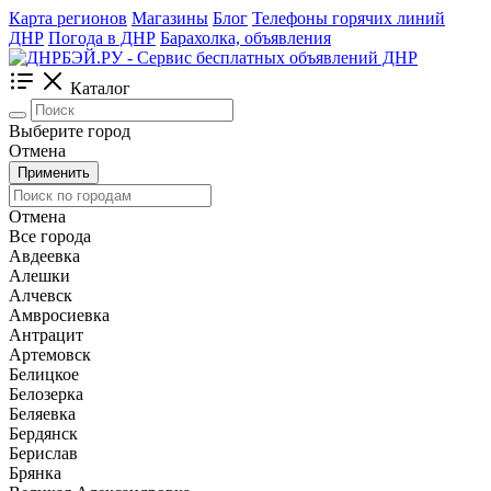
Карта регионов
Магазины
Блог
Телефоны горячих линий
ДНР
Погода в ДНР
Барахолка, объявления
Каталог
Выберите город
Отмена
Применить
Отмена
Все города
Авдеевка
Алешки
Алчевск
Амвросиевка
Антрацит
Артемовск
Белицкое
Белозерка
Беляевка
Бердянск
Берислав
Брянка