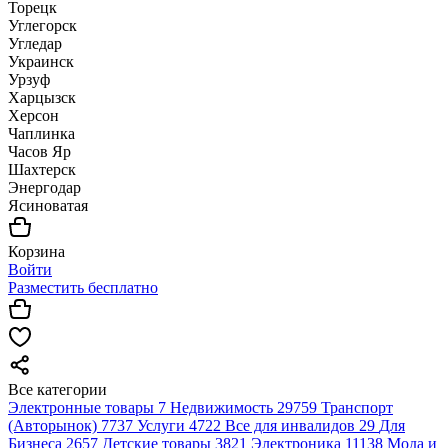
Торецк
Углегорск
Угледар
Украинск
Урзуф
Харцызск
Херсон
Чаплинка
Часов Яр
Шахтерск
Энергодар
Ясиноватая
Корзина
Войти
Разместить бесплатно
Все категории
Электронные товары
7
Недвижимость
29759
Транспорт
(Авторынок)
7737
Услуги
4722
Все для инвалидов
29
Для
Бизнеса
2657
Детские товары
3821
Электроника
11138
Мода и