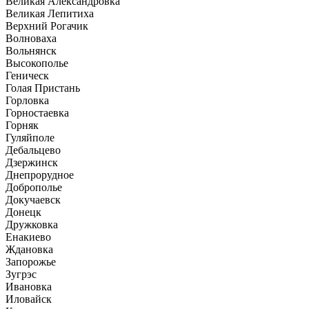
Великая Александровка
Великая Лепитиха
Верхний Рогачик
Волноваха
Вольнянск
Высокополье
Геническ
Голая Пристань
Горловка
Горностаевка
Горняк
Гуляйполе
Дебальцево
Дзержинск
Днепрорудное
Доброполье
Докучаевск
Донецк
Дружковка
Енакиево
Ждановка
Запорожье
Зугрэс
Ивановка
Иловайск