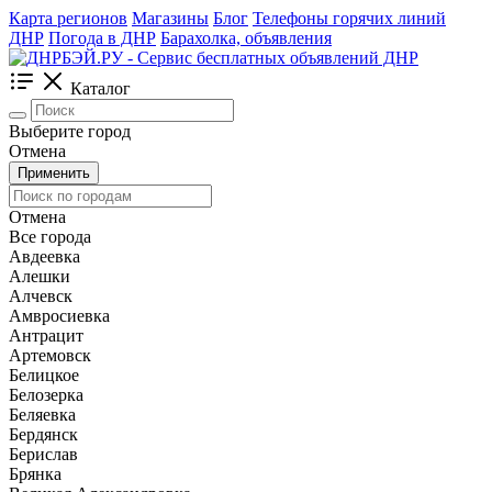
Карта регионов
Магазины
Блог
Телефоны горячих линий
ДНР
Погода в ДНР
Барахолка, объявления
Каталог
Выберите город
Отмена
Применить
Отмена
Все города
Авдеевка
Алешки
Алчевск
Амвросиевка
Антрацит
Артемовск
Белицкое
Белозерка
Беляевка
Бердянск
Берислав
Брянка