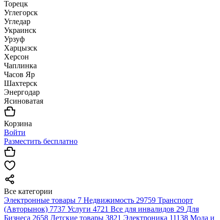
Торецк
Углегорск
Угледар
Украинск
Урзуф
Харцызск
Херсон
Чаплинка
Часов Яр
Шахтерск
Энергодар
Ясиноватая
Корзина
Войти
Разместить бесплатно
Все категории
Электронные товары
7
Недвижимость
29759
Транспорт
(Авторынок)
7737
Услуги
4721
Все для инвалидов
29
Для
Бизнеса
2658
Детские товары
3821
Электроника
11138
Мода и