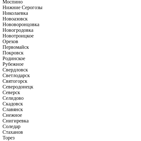
Моспино
Нижние Серогозы
Николаевка
Новоазовск
Нововоронцовка
Новогродовка
Новотроицкое
Орехов
Первомайск
Покровск
Родинское
Рубежное
Свердловск
Светлодарск
Святогорск
Северодонецк
Северск
Селидово
Скадовск
Славянск
Снежное
Снигиревка
Соледар
Стаханов
Торез