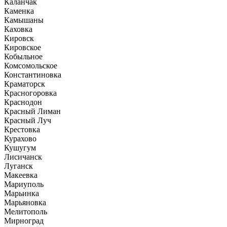
Каланчак
Каменка
Камышаны
Каховка
Кировск
Кировское
Кобыльное
Комсомольское
Константиновка
Краматорск
Красногоровка
Краснодон
Красный Лиман
Красный Луч
Крестовка
Курахово
Кушугум
Лисичанск
Луганск
Макеевка
Мариуполь
Марьинка
Марьяновка
Мелитополь
Мирноград