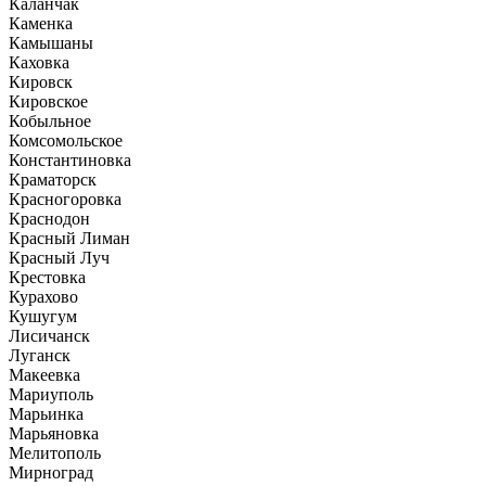
Каланчак
Каменка
Камышаны
Каховка
Кировск
Кировское
Кобыльное
Комсомольское
Константиновка
Краматорск
Красногоровка
Краснодон
Красный Лиман
Красный Луч
Крестовка
Курахово
Кушугум
Лисичанск
Луганск
Макеевка
Мариуполь
Марьинка
Марьяновка
Мелитополь
Мирноград