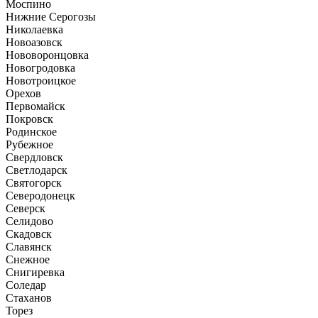
Моспино
Нижние Серогозы
Николаевка
Новоазовск
Нововоронцовка
Новогродовка
Новотроицкое
Орехов
Первомайск
Покровск
Родинское
Рубежное
Свердловск
Светлодарск
Святогорск
Северодонецк
Северск
Селидово
Скадовск
Славянск
Снежное
Снигиревка
Соледар
Стаханов
Торез