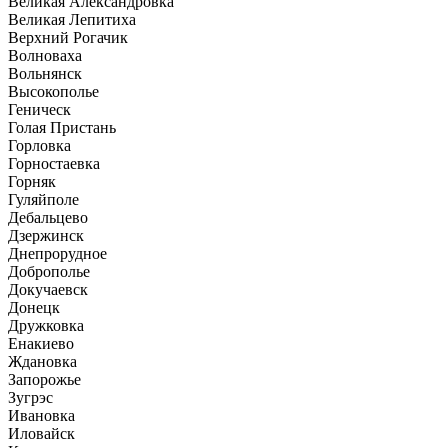
Великая Александровка
Великая Лепитиха
Верхний Рогачик
Волноваха
Вольнянск
Высокополье
Геническ
Голая Пристань
Горловка
Горностаевка
Горняк
Гуляйполе
Дебальцево
Дзержинск
Днепрорудное
Доброполье
Докучаевск
Донецк
Дружковка
Енакиево
Ждановка
Запорожье
Зугрэс
Ивановка
Иловайск