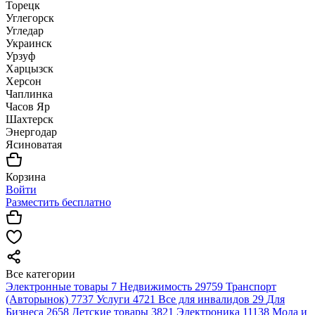
Торецк
Углегорск
Угледар
Украинск
Урзуф
Харцызск
Херсон
Чаплинка
Часов Яр
Шахтерск
Энергодар
Ясиноватая
Корзина
Войти
Разместить бесплатно
Все категории
Электронные товары
7
Недвижимость
29759
Транспорт
(Авторынок)
7737
Услуги
4721
Все для инвалидов
29
Для
Бизнеса
2658
Детские товары
3821
Электроника
11138
Мода и