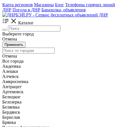
Карта регионов
Магазины
Блог
Телефоны горячих линий
ДНР
Погода в ДНР
Барахолка, объявления
Каталог
Выберите город
Отмена
Применить
Отмена
Все города
Авдеевка
Алешки
Алчевск
Амвросиевка
Антрацит
Артемовск
Белицкое
Белозерка
Беляевка
Бердянск
Берислав
Брянка