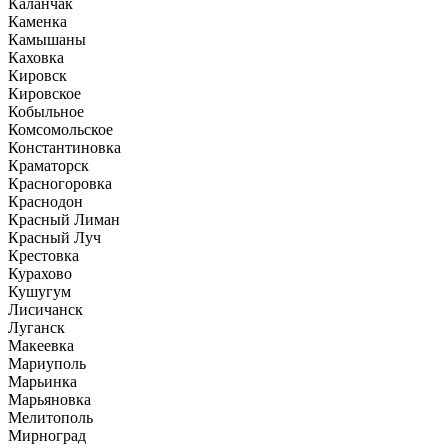
Каланчак
Каменка
Камышаны
Каховка
Кировск
Кировское
Кобыльное
Комсомольское
Константиновка
Краматорск
Красногоровка
Краснодон
Красный Лиман
Красный Луч
Крестовка
Курахово
Кушугум
Лисичанск
Луганск
Макеевка
Мариуполь
Марьинка
Марьяновка
Мелитополь
Мирноград