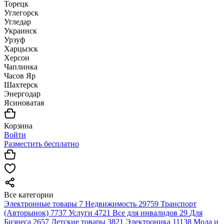
Торецк
Углегорск
Угледар
Украинск
Урзуф
Харцызск
Херсон
Чаплинка
Часов Яр
Шахтерск
Энергодар
Ясиноватая
Корзина
Войти
Разместить бесплатно
Все категории
Электронные товары
7
Недвижимость
29759
Транспорт
(Авторынок)
7737
Услуги
4721
Все для инвалидов
29
Для
Бизнеса
2657
Детские товары
3821
Электроника
11138
Мода и