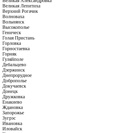
Великая Александровка
Великая Лепитиха
Верхний Рогачик
Волноваха
Вольнянск
Высокополье
Геническ
Голая Пристань
Горловка
Горностаевка
Горняк
Гуляйполе
Дебальцево
Дзержинск
Днепрорудное
Доброполье
Докучаевск
Донецк
Дружковка
Енакиево
Ждановка
Запорожье
Зугрэс
Ивановка
Иловайск