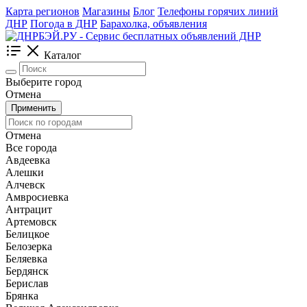
Карта регионов
Магазины
Блог
Телефоны горячих линий
ДНР
Погода в ДНР
Барахолка, объявления
Каталог
Выберите город
Отмена
Применить
Отмена
Все города
Авдеевка
Алешки
Алчевск
Амвросиевка
Антрацит
Артемовск
Белицкое
Белозерка
Беляевка
Бердянск
Берислав
Брянка