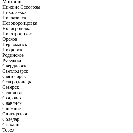
Моспино
Нижние Серогозы
Николаевка
Новоазовск
Нововоронцовка
Новогродовка
Новотроицкое
Орехов
Первомайск
Покровск
Родинское
Рубежное
Свердловск
Светлодарск
Святогорск
Северодонецк
Северск
Селидово
Скадовск
Славянск
Снежное
Снигиревка
Соледар
Стаханов
Торез