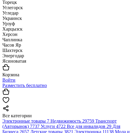
Торецк
Углегорск
Угледар
Украинск
Урзуф
Харцызск
Херсон
Чаплинка
Часов Яр
Шахтерск
Энергодар
Ясиноватая
Корзина
Войти
Разместить бесплатно
Все категории
Электронные товары
7
Недвижимость
29759
Транспорт
(Авторынок)
7737
Услуги
4722
Все для инвалидов
29
Для
Бизнеса
2657
Детские товары
3821
Электроника
11138
Мода и