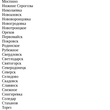
Моспино
Нижние Серогозы
Николаевка
Новоазовск
Нововоронцовка
Новогродовка
Новотроицкое
Орехов
Первомайск
Покровск
Родинское
Рубежное
Свердловск
Светлодарск
Святогорск
Северодонецк
Северск
Селидово
Скадовск
Славянск
Снежное
Снигиревка
Соледар
Стаханов
Торез