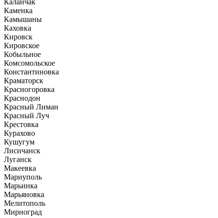
Каланчак
Каменка
Камышаны
Каховка
Кировск
Кировское
Кобыльное
Комсомольское
Константиновка
Краматорск
Красногоровка
Краснодон
Красный Лиман
Красный Луч
Крестовка
Курахово
Кушугум
Лисичанск
Луганск
Макеевка
Мариуполь
Марьинка
Марьяновка
Мелитополь
Мирноград