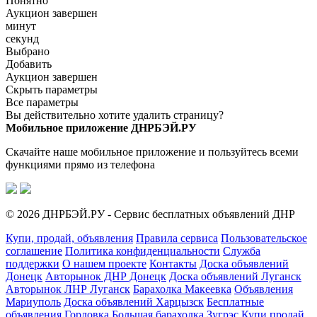
Понятно
Аукцион завершен
минут
секунд
Выбрано
Добавить
Аукцион завершен
Скрыть параметры
Все параметры
Вы действительно хотите удалить страницу?
Мобильное приложение ДНРБЭЙ.РУ
Скачайте наше мобильное приложение и пользуйтесь всеми
функциями прямо из телефона
© 2026 ДНРБЭЙ.РУ - Сервис бесплатных объявлений ДНР
Купи, продай, объявления
Правила сервиса
Пользовательское
соглашение
Политика конфиденциальности
Служба
поддержки
О нашем проекте
Контакты
Доска объявлений
Донецк
Авторынок ДНР Донецк
Доска объявлений Луганск
Авторынок ЛНР Луганск
Барахолка Макеевка
Объявления
Мариуполь
Доска объявлений Харцызск
Бесплатные
объявления Горловка
Большая барахолка Зугрэс
Купи продай