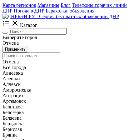
Карта регионов
Магазины
Блог
Телефоны горячих линий
ДНР
Погода в ДНР
Барахолка, объявления
Каталог
Выберите город
Отмена
Применить
Отмена
Все города
Авдеевка
Алешки
Алчевск
Амвросиевка
Антрацит
Артемовск
Белицкое
Белозерка
Беляевка
Бердянск
Берислав
Брянка