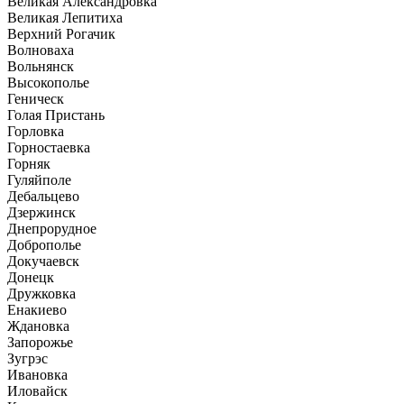
Великая Александровка
Великая Лепитиха
Верхний Рогачик
Волноваха
Вольнянск
Высокополье
Геническ
Голая Пристань
Горловка
Горностаевка
Горняк
Гуляйполе
Дебальцево
Дзержинск
Днепрорудное
Доброполье
Докучаевск
Донецк
Дружковка
Енакиево
Ждановка
Запорожье
Зугрэс
Ивановка
Иловайск