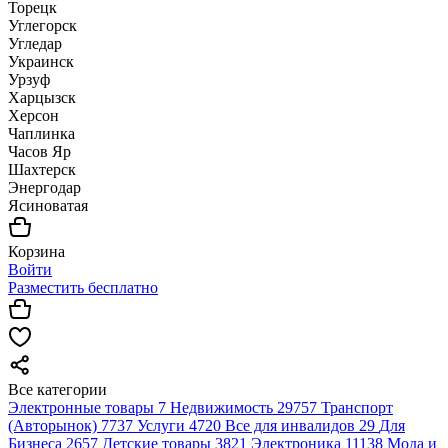
Торецк
Углегорск
Угледар
Украинск
Урзуф
Харцызск
Херсон
Чаплинка
Часов Яр
Шахтерск
Энергодар
Ясиноватая
Корзина
Войти
Разместить бесплатно
Все категории
Электронные товары
7
Недвижимость
29757
Транспорт
(Авторынок)
7737
Услуги
4720
Все для инвалидов
29
Для
Бизнеса
2657
Детские товары
3821
Электроника
11138
Мода и