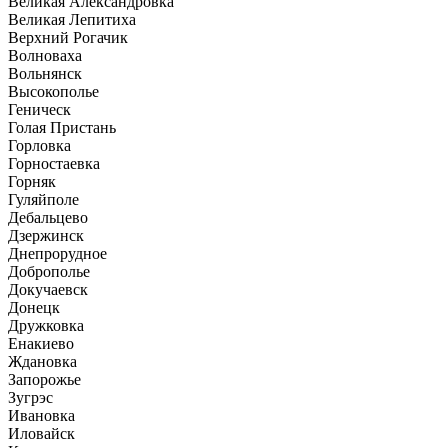
Великая Александровка
Великая Лепитиха
Верхний Рогачик
Волноваха
Вольнянск
Высокополье
Геническ
Голая Пристань
Горловка
Горностаевка
Горняк
Гуляйполе
Дебальцево
Дзержинск
Днепрорудное
Доброполье
Докучаевск
Донецк
Дружковка
Енакиево
Ждановка
Запорожье
Зугрэс
Ивановка
Иловайск