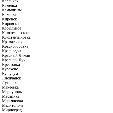
Каланчак
Каменка
Камышаны
Каховка
Кировск
Кировское
Кобыльное
Комсомольское
Константиновка
Краматорск
Красногоровка
Краснодон
Красный Лиман
Красный Луч
Крестовка
Курахово
Кушугум
Лисичанск
Луганск
Макеевка
Мариуполь
Марьинка
Марьяновка
Мелитополь
Мирноград