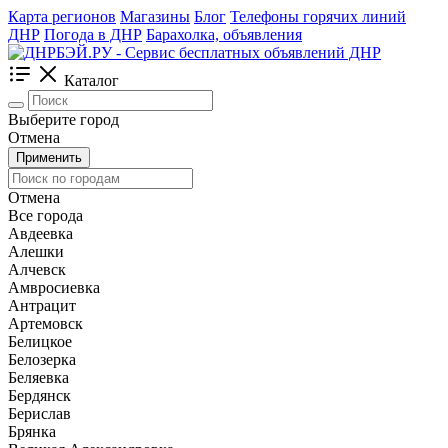
Карта регионов
Магазины
Блог
Телефоны горячих линий
ДНР
Погода в ДНР
Барахолка, объявления
Каталог
Выберите город
Отмена
Применить
Отмена
Все города
Авдеевка
Алешки
Алчевск
Амвросиевка
Антрацит
Артемовск
Белицкое
Белозерка
Беляевка
Бердянск
Берислав
Брянка