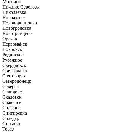
Моспино
Нижние Серогозы
Николаевка
Новоазовск
Нововоронцовка
Новогродовка
Новотроицкое
Орехов
Первомайск
Покровск
Родинское
Рубежное
Свердловск
Светлодарск
Святогорск
Северодонецк
Северск
Селидово
Скадовск
Славянск
Снежное
Снигиревка
Соледар
Стаханов
Торез