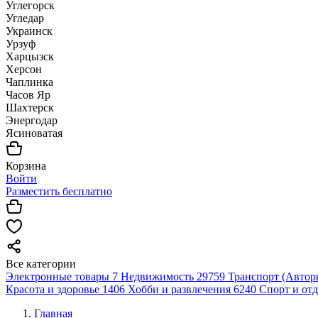
Углегорск
Угледар
Украинск
Урзуф
Харцызск
Херсон
Чаплинка
Часов Яр
Шахтерск
Энергодар
Ясиноватая
Корзина
Войти
Разместить бесплатно
Все категории
Электронные товары
7
Недвижимость
29759
Транспорт (Автор
Красота и здоровье
1406
Хобби и развлечения
6240
Спорт и от
Главная