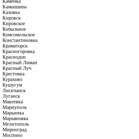
Каменка
Камышаны
Каховка
Кировск
Кировское
Кобыльное
Комсомольское
Константиновка
Краматорск
Красногоровка
Краснодон
Красный Лиман
Красный Луч
Крестовка
Курахово
Кушугум
Лисичанск
Луганск
Макеевка
Мариуполь
Марьинка
Марьяновка
Мелитополь
Мирноград
Моспино