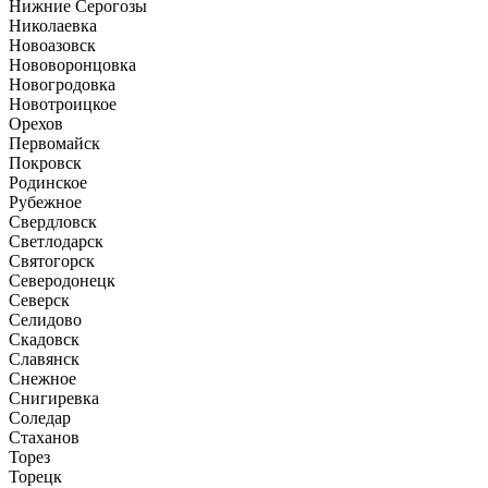
Нижние Серогозы
Николаевка
Новоазовск
Нововоронцовка
Новогродовка
Новотроицкое
Орехов
Первомайск
Покровск
Родинское
Рубежное
Свердловск
Светлодарск
Святогорск
Северодонецк
Северск
Селидово
Скадовск
Славянск
Снежное
Снигиревка
Соледар
Стаханов
Торез
Торецк