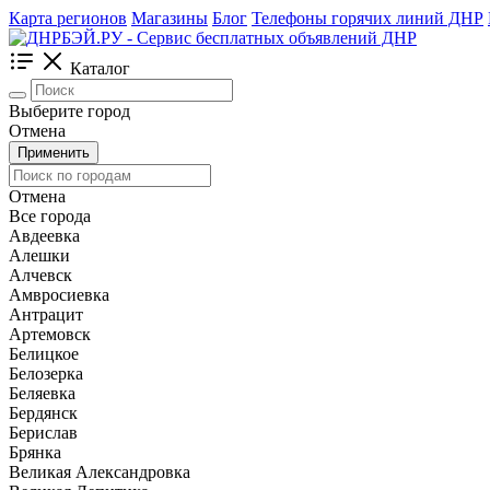
Карта регионов
Магазины
Блог
Телефоны горячих линий ДНР
Каталог
Выберите город
Отмена
Применить
Отмена
Все города
Авдеевка
Алешки
Алчевск
Амвросиевка
Антрацит
Артемовск
Белицкое
Белозерка
Беляевка
Бердянск
Берислав
Брянка
Великая Александровка