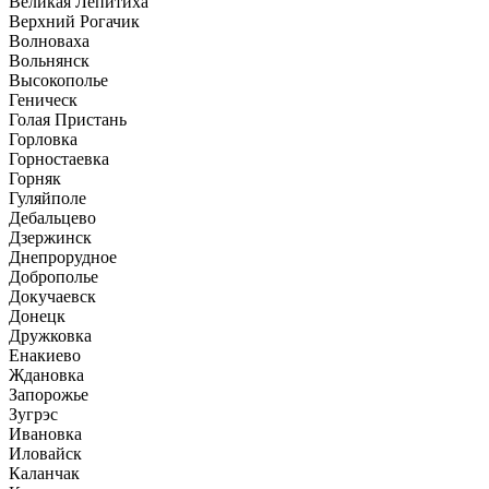
Великая Лепитиха
Верхний Рогачик
Волноваха
Вольнянск
Высокополье
Геническ
Голая Пристань
Горловка
Горностаевка
Горняк
Гуляйполе
Дебальцево
Дзержинск
Днепрорудное
Доброполье
Докучаевск
Донецк
Дружковка
Енакиево
Ждановка
Запорожье
Зугрэс
Ивановка
Иловайск
Каланчак