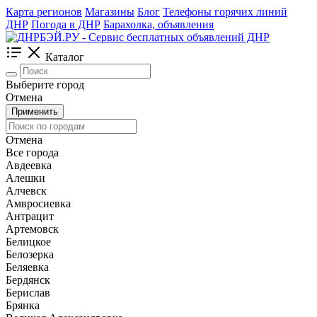
Карта регионов
Магазины
Блог
Телефоны горячих линий
ДНР
Погода в ДНР
Барахолка, объявления
Каталог
Выберите город
Отмена
Применить
Отмена
Все города
Авдеевка
Алешки
Алчевск
Амвросиевка
Антрацит
Артемовск
Белицкое
Белозерка
Беляевка
Бердянск
Берислав
Брянка