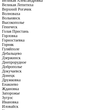
Великая Александровка
Великая Лепитиха
Верхний Рогачик
Волноваха
Вольнянск
Высокополье
Геническ
Голая Пристань
Горловка
Горностаевка
Горняк
Гуляйполе
Дебальцево
Дзержинск
Днепрорудное
Доброполье
Докучаевск
Донецк
Дружковка
Енакиево
Ждановка
Запорожье
Зугрэс
Ивановка
Иловайск