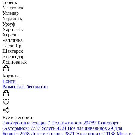
Торецк
Углегорск
Угледар
Украинск
Урзуф
Харцызск
Херсон
Чаплинка
Часов Яр
Шахтерск
Энергодар
Ясиноватая
Корзина
Войти
Разместить бесплатно
Все категории
Электронные товары
7
Недвижимость
29759
Транспорт
(Авторынок)
7737
Услуги
4721
Все для инвалидов
29
Для
Бизнеса
2658
Детские товары
3821
Электроника
11138
Мода и