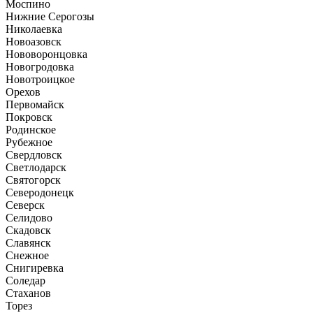
Моспино
Нижние Серогозы
Николаевка
Новоазовск
Нововоронцовка
Новогродовка
Новотроицкое
Орехов
Первомайск
Покровск
Родинское
Рубежное
Свердловск
Светлодарск
Святогорск
Северодонецк
Северск
Селидово
Скадовск
Славянск
Снежное
Снигиревка
Соледар
Стаханов
Торез