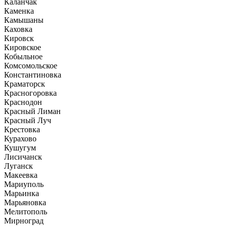
Каланчак
Каменка
Камышаны
Каховка
Кировск
Кировское
Кобыльное
Комсомольское
Константиновка
Краматорск
Красногоровка
Краснодон
Красный Лиман
Красный Луч
Крестовка
Курахово
Кушугум
Лисичанск
Луганск
Макеевка
Мариуполь
Марьинка
Марьяновка
Мелитополь
Мирноград