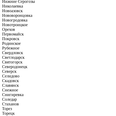
Нижние Серогозы
Николаевка
Новоазовск
Нововоронцовка
Новогродовка
Новотроицкое
Орехов
Первомайск
Покровск
Родинское
Рубежное
Свердловск
Светлодарск
Святогорск
Северодонецк
Северск
Селидово
Скадовск
Славянск
Снежное
Снигиревка
Соледар
Стаханов
Торез
Торецк