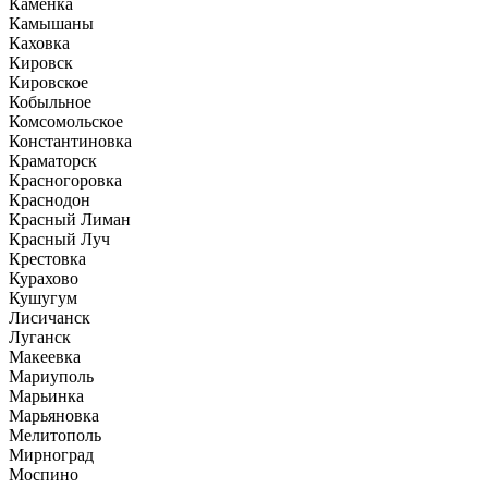
Каменка
Камышаны
Каховка
Кировск
Кировское
Кобыльное
Комсомольское
Константиновка
Краматорск
Красногоровка
Краснодон
Красный Лиман
Красный Луч
Крестовка
Курахово
Кушугум
Лисичанск
Луганск
Макеевка
Мариуполь
Марьинка
Марьяновка
Мелитополь
Мирноград
Моспино