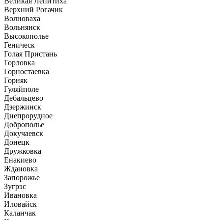
Великая Лепитиха
Верхний Рогачик
Волноваха
Вольнянск
Высокополье
Геническ
Голая Пристань
Горловка
Горностаевка
Горняк
Гуляйполе
Дебальцево
Дзержинск
Днепрорудное
Доброполье
Докучаевск
Донецк
Дружковка
Енакиево
Ждановка
Запорожье
Зугрэс
Ивановка
Иловайск
Каланчак