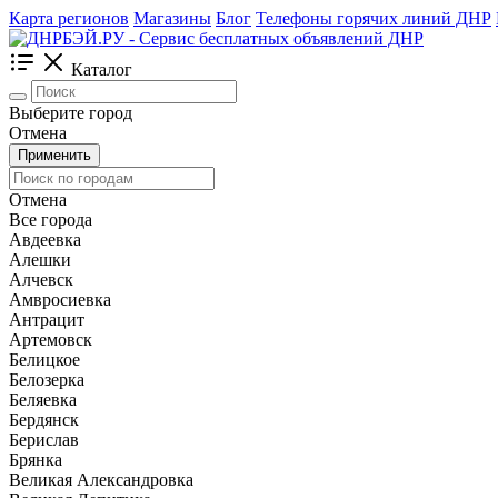
Карта регионов
Магазины
Блог
Телефоны горячих линий ДНР
Каталог
Выберите город
Отмена
Применить
Отмена
Все города
Авдеевка
Алешки
Алчевск
Амвросиевка
Антрацит
Артемовск
Белицкое
Белозерка
Беляевка
Бердянск
Берислав
Брянка
Великая Александровка