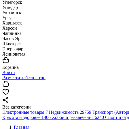
Углегорск
Угледар
Украинск
Урзуф
Харцызск
Херсон
Чаплинка
Часов Яр
Шахтерск
Энергодар
Ясиноватая
Корзина
Войти
Разместить бесплатно
Все категории
Электронные товары
7
Недвижимость
29759
Транспорт (Автор
Красота и здоровье
1406
Хобби и развлечения
6240
Спорт и от
Главная