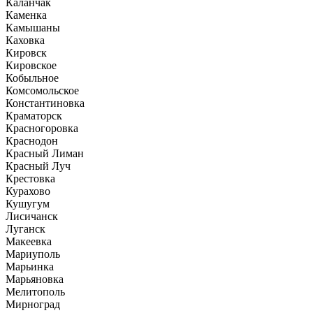
Каланчак
Каменка
Камышаны
Каховка
Кировск
Кировское
Кобыльное
Комсомольское
Константиновка
Краматорск
Красногоровка
Краснодон
Красный Лиман
Красный Луч
Крестовка
Курахово
Кушугум
Лисичанск
Луганск
Макеевка
Мариуполь
Марьинка
Марьяновка
Мелитополь
Мирноград