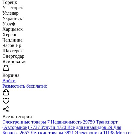
Торецк
Углегорск
Угледар
Украинск
Урзуф
Харцызск
Херсон
Чаплинка
Часов Яр
Шахтерск
Энергодар
Ясиноватая
Корзина
Войти
Разместить бесплатно
Все категории
Электронные товары
7
Недвижимость
29759
Транспорт
(Авторынок)
7737
Услуги
4720
Все для инвалидов
29
Для
Бизнеса
2657
Детские товары
3821
Электроника
11138
Мода и