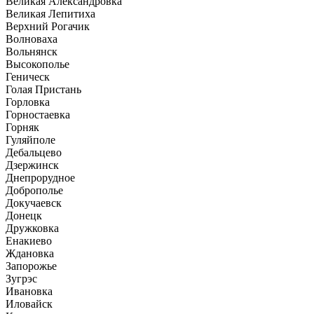
Великая Александровка
Великая Лепитиха
Верхний Рогачик
Волноваха
Вольнянск
Высокополье
Геническ
Голая Пристань
Горловка
Горностаевка
Горняк
Гуляйполе
Дебальцево
Дзержинск
Днепрорудное
Доброполье
Докучаевск
Донецк
Дружковка
Енакиево
Ждановка
Запорожье
Зугрэс
Ивановка
Иловайск