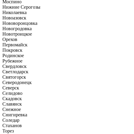
Моспино
Нижние Серогозы
Николаевка
Новоазовск
Нововоронцовка
Новогродовка
Новотроицкое
Орехов
Первомайск
Покровск
Родинское
Рубежное
Свердловск
Светлодарск
Святогорск
Северодонецк
Северск
Селидово
Скадовск
Славянск
Снежное
Снигиревка
Соледар
Стаханов
Торез