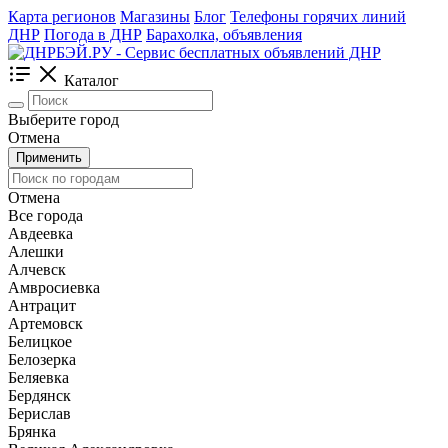
Карта регионов
Магазины
Блог
Телефоны горячих линий
ДНР
Погода в ДНР
Барахолка, объявления
Каталог
Выберите город
Отмена
Применить
Отмена
Все города
Авдеевка
Алешки
Алчевск
Амвросиевка
Антрацит
Артемовск
Белицкое
Белозерка
Беляевка
Бердянск
Берислав
Брянка