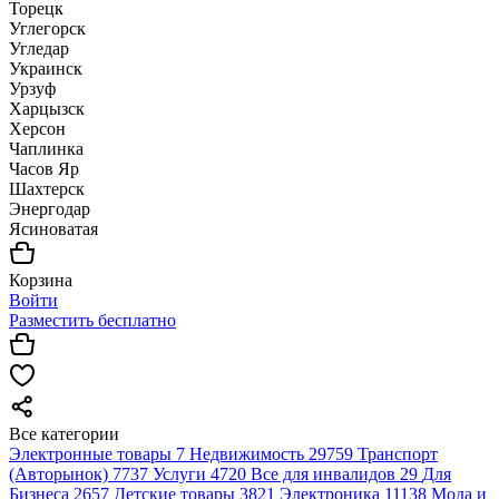
Торецк
Углегорск
Угледар
Украинск
Урзуф
Харцызск
Херсон
Чаплинка
Часов Яр
Шахтерск
Энергодар
Ясиноватая
Корзина
Войти
Разместить бесплатно
Все категории
Электронные товары
7
Недвижимость
29759
Транспорт
(Авторынок)
7737
Услуги
4720
Все для инвалидов
29
Для
Бизнеса
2657
Детские товары
3821
Электроника
11138
Мода и