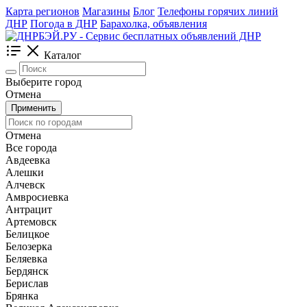
Карта регионов
Магазины
Блог
Телефоны горячих линий
ДНР
Погода в ДНР
Барахолка, объявления
Каталог
Выберите город
Отмена
Применить
Отмена
Все города
Авдеевка
Алешки
Алчевск
Амвросиевка
Антрацит
Артемовск
Белицкое
Белозерка
Беляевка
Бердянск
Берислав
Брянка