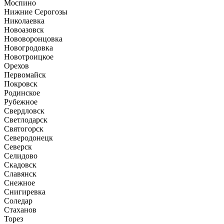
Моспино
Нижние Серогозы
Николаевка
Новоазовск
Нововоронцовка
Новогродовка
Новотроицкое
Орехов
Первомайск
Покровск
Родинское
Рубежное
Свердловск
Светлодарск
Святогорск
Северодонецк
Северск
Селидово
Скадовск
Славянск
Снежное
Снигиревка
Соледар
Стаханов
Торез