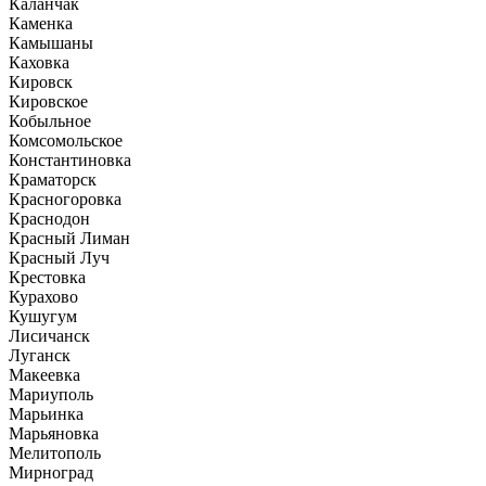
Каланчак
Каменка
Камышаны
Каховка
Кировск
Кировское
Кобыльное
Комсомольское
Константиновка
Краматорск
Красногоровка
Краснодон
Красный Лиман
Красный Луч
Крестовка
Курахово
Кушугум
Лисичанск
Луганск
Макеевка
Мариуполь
Марьинка
Марьяновка
Мелитополь
Мирноград