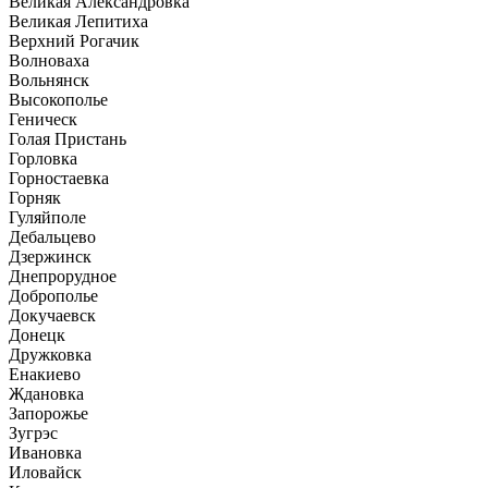
Великая Александровка
Великая Лепитиха
Верхний Рогачик
Волноваха
Вольнянск
Высокополье
Геническ
Голая Пристань
Горловка
Горностаевка
Горняк
Гуляйполе
Дебальцево
Дзержинск
Днепрорудное
Доброполье
Докучаевск
Донецк
Дружковка
Енакиево
Ждановка
Запорожье
Зугрэс
Ивановка
Иловайск