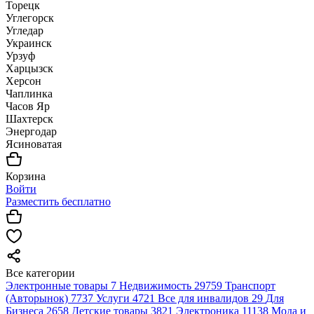
Торецк
Углегорск
Угледар
Украинск
Урзуф
Харцызск
Херсон
Чаплинка
Часов Яр
Шахтерск
Энергодар
Ясиноватая
Корзина
Войти
Разместить бесплатно
Все категории
Электронные товары
7
Недвижимость
29759
Транспорт
(Авторынок)
7737
Услуги
4721
Все для инвалидов
29
Для
Бизнеса
2658
Детские товары
3821
Электроника
11138
Мода и