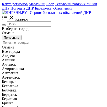
Карта регионов
Магазины
Блог
Телефоны горячих линий
ДНР
Погода в ДНР
Барахолка, объявления
Каталог
Выберите город
Отмена
Применить
Отмена
Все города
Авдеевка
Алешки
Алчевск
Амвросиевка
Антрацит
Артемовск
Белицкое
Белозерка
Беляевка
Бердянск
Берислав
Брянка