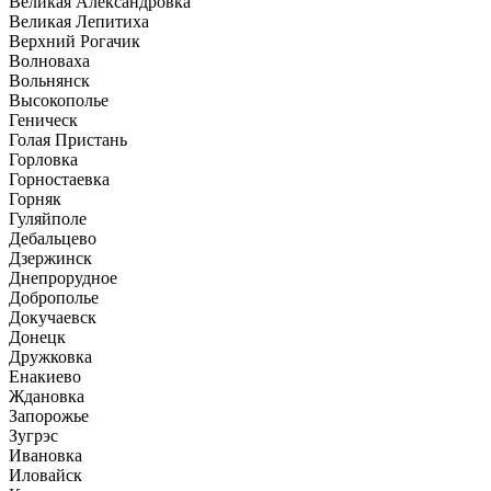
Великая Александровка
Великая Лепитиха
Верхний Рогачик
Волноваха
Вольнянск
Высокополье
Геническ
Голая Пристань
Горловка
Горностаевка
Горняк
Гуляйполе
Дебальцево
Дзержинск
Днепрорудное
Доброполье
Докучаевск
Донецк
Дружковка
Енакиево
Ждановка
Запорожье
Зугрэс
Ивановка
Иловайск