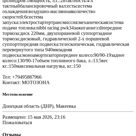
цилиндров:1мощность, л.с.:28тактность:4-x
тактныйбалансировочный вал:естьсистема
охлаждения:воздушно-масляннаяколичество
скоростей:6система
запуска:электростартертрансмиссия:механическаясистема
подачи топлива:nibbi racing pwk34зажигание:cdiпередние
тормоза:диск 220мм, двухпоршневой суппортзадние
тормоза:дисковый, гидравлический 2-х поршневой
суппортпередняя подвеска:телескопическая, гидравлическая
перевернутого типа 940ммзадняя
подвеска:моноамортизаторпереднее колесо:90/90-19заднее
колесо:130/90-17объем топливного бака, л.:13.5вес
кг.:150максимальная нагрузка, кг.:150
Тел: +79495887966
Контакт: МОТОЗОНА
Местоположение
Донецкая область (ДНР), Макеевка
Размещено: 15 мая 2026, 23:16
Пожаловаться
Отзывы