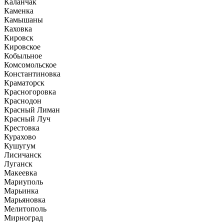
Каланчак
Каменка
Камышаны
Каховка
Кировск
Кировское
Кобыльное
Комсомольское
Константиновка
Краматорск
Красногоровка
Краснодон
Красный Лиман
Красный Луч
Крестовка
Курахово
Кушугум
Лисичанск
Луганск
Макеевка
Мариуполь
Марьинка
Марьяновка
Мелитополь
Мирноград