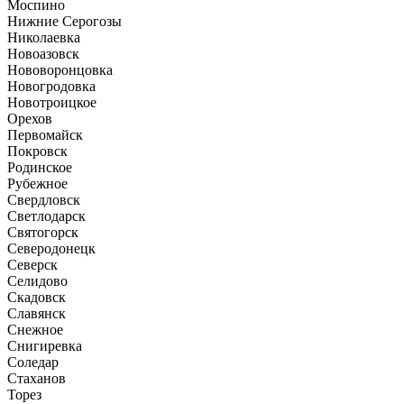
Моспино
Нижние Серогозы
Николаевка
Новоазовск
Нововоронцовка
Новогродовка
Новотроицкое
Орехов
Первомайск
Покровск
Родинское
Рубежное
Свердловск
Светлодарск
Святогорск
Северодонецк
Северск
Селидово
Скадовск
Славянск
Снежное
Снигиревка
Соледар
Стаханов
Торез