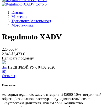
Главная
Макеевка
Транспорт (Авторынок)
Мототехника
Regulmoto XADV
225,000 ₽
2,848 $
2,473 €
Написать продавцу
dnr
На ДНРБЭЙ.РУ с 04.02.2026
(0)
Отзывы
Описание
мотоцикл regulmoto xadv с птсцена -245000-10% -ветринный
образецбез изъяновкласс:тур. эндуродвигатель:hensim
174ymnобъем двигателя, куб.см.:279,6количество