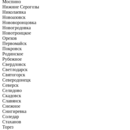
Моспино
Нижние Серогозы
Николаевка
Новоазовск
Нововоронцовка
Новогродовка
Новотроицкое
Орехов
Первомайск
Покровск
Родинское
Рубежное
Свердловск
Светлодарск
Святогорск
Северодонецк
Северск
Селидово
Скадовск
Славянск
Снежное
Снигиревка
Соледар
Стаханов
Торез