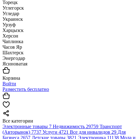
Торецк
Углегорск
Угледар
Украинск
Урзуф
Харцызск
Херсон
Чаплинка
Часов Яр
Шахтерск
Энергодар
Ясиноватая
Корзина
Войти
Разместить бесплатно
Все категории
Электронные товары
7
Недвижимость
29759
Транспорт
(Авторынок)
7737
Услуги
4721
Все для инвалидов
29
Для
Бизнеса
2657
Детские товары
3821
Электроника
11138
Мода и