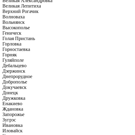
Великая Александровка
Великая Лепитиха
Верхний Рогачик
Волноваха
Вольнянск
Высокополье
Геническ
Голая Пристань
Горловка
Горностаевка
Горняк
Гуляйполе
Дебальцево
Дзержинск
Днепрорудное
Доброполье
Докучаевск
Донецк
Дружковка
Енакиево
Ждановка
Запорожье
Зугрэс
Ивановка
Иловайск