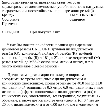
(инструментальная легированная сталь, которая
характеризуется долговечностью, устойчивостью к нагрузкам,
твердостью и износостойкостью при нарезании резьбы))
Бренд - ТМ "TORNERI"
Состояние - отличное
Примечание -
СКИДКИ!!! При покупке 2 шт.
У нас Вы можете приобрести плашки для нарезания
дюймовой резьбы UNC, UNF, трубной цилиндрической
резьбы (G), конической дюймовой резьбы (К), трубной
конической резьбы (R)от 18" до 2", а также метрической (М)
резьбы от М1 до М56 (с основным, мелким шагом, в т. ч.
много номиналов с левой резьбой),
Предлагаем к реализации со склада в широком
ассортименте фрезы концевые с цилиндрическим и
коническим хвостовиком, фрезы отрезные (от 40,0 мм до 31,0
мм, различной толщины от 0,5 мм до 6,0 мм, различных типов
исполнения), фрезы шпоночные с цилиндрическим (цх) и
коническим (кх) хвостовиком, 3-х сторонние, модульные. Т-
образные, а также другой инструмент (сверла; (от 0,4 мм до
20,00 с цилиндрическим и от 6.00 до 80,0 мм с коническим