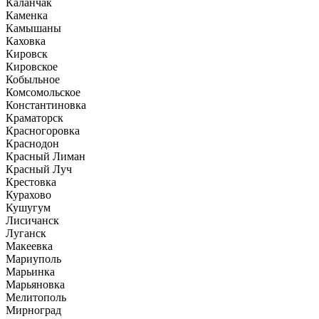
Каланчак
Каменка
Камышаны
Каховка
Кировск
Кировское
Кобыльное
Комсомольское
Константиновка
Краматорск
Красногоровка
Краснодон
Красный Лиман
Красный Луч
Крестовка
Курахово
Кушугум
Лисичанск
Луганск
Макеевка
Мариуполь
Марьинка
Марьяновка
Мелитополь
Мирноград