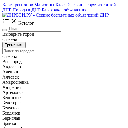
Карта регионов
Магазины
Блог
Телефоны горячих линий
ДНР
Погода в ДНР
Барахолка, объявления
Каталог
Выберите город
Отмена
Применить
Отмена
Все города
Авдеевка
Алешки
Алчевск
Амвросиевка
Антрацит
Артемовск
Белицкое
Белозерка
Беляевка
Бердянск
Берислав
Брянка