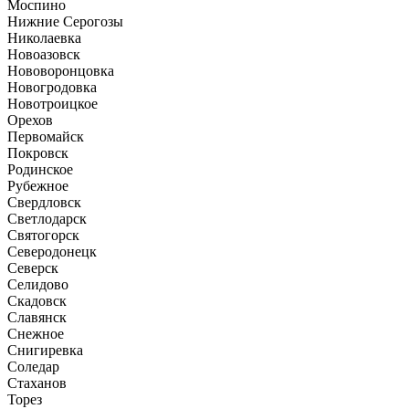
Моспино
Нижние Серогозы
Николаевка
Новоазовск
Нововоронцовка
Новогродовка
Новотроицкое
Орехов
Первомайск
Покровск
Родинское
Рубежное
Свердловск
Светлодарск
Святогорск
Северодонецк
Северск
Селидово
Скадовск
Славянск
Снежное
Снигиревка
Соледар
Стаханов
Торез