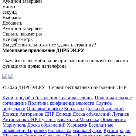
Аукцион завершен
минут
секунд
Выбрано
Добавить
Аукцион завершен
Скрыть параметры
Все параметры
Вы действительно хотите удалить страницу?
Мобильное приложение ДНРБЭЙ.РУ
Скачайте наше мобильное приложение и пользуйтесь всеми
функциями прямо из телефона
© 2026 ДНРБЭЙ.РУ - Сервис бесплатных объявлений ДНР
Купи, продай, объявления
Правила сервиса
Пользовательское
соглашение
Политика конфиденциальности
Служба
поддержки
О нашем проекте
Контакты
Доска объявлений
Донецк
Авторынок ДНР Донецк
Доска объявлений Луганск
Авторынок ЛНР Луганск
Барахолка Макеевка
Объявления
Мариуполь
Доска объявлений Харцызск
Бесплатные
объявления Горловка
Большая барахолка Зугрэс
Купи продай
Шахтерск
Большая барахолка Торез
Бесплатные объявления