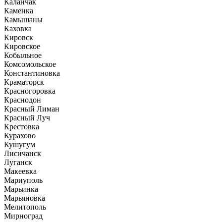
Каланчак
Каменка
Камышаны
Каховка
Кировск
Кировское
Кобыльное
Комсомольское
Константиновка
Краматорск
Красногоровка
Краснодон
Красный Лиман
Красный Луч
Крестовка
Курахово
Кушугум
Лисичанск
Луганск
Макеевка
Мариуполь
Марьинка
Марьяновка
Мелитополь
Мирноград