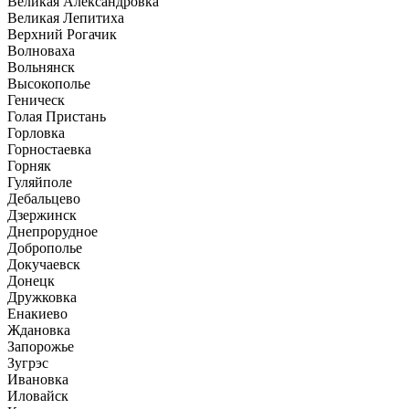
Великая Александровка
Великая Лепитиха
Верхний Рогачик
Волноваха
Вольнянск
Высокополье
Геническ
Голая Пристань
Горловка
Горностаевка
Горняк
Гуляйполе
Дебальцево
Дзержинск
Днепрорудное
Доброполье
Докучаевск
Донецк
Дружковка
Енакиево
Ждановка
Запорожье
Зугрэс
Ивановка
Иловайск