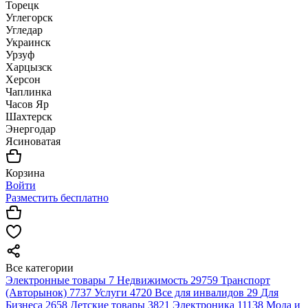
Торецк
Углегорск
Угледар
Украинск
Урзуф
Харцызск
Херсон
Чаплинка
Часов Яр
Шахтерск
Энергодар
Ясиноватая
Корзина
Войти
Разместить бесплатно
Все категории
Электронные товары
7
Недвижимость
29759
Транспорт
(Авторынок)
7737
Услуги
4720
Все для инвалидов
29
Для
Бизнеса
2658
Детские товары
3821
Электроника
11138
Мода и