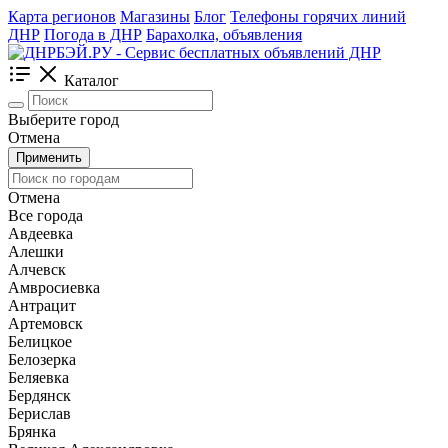
Карта регионов
Магазины
Блог
Телефоны горячих линий
ДНР
Погода в ДНР
Барахолка, объявления
Каталог
Выберите город
Отмена
Применить
Отмена
Все города
Авдеевка
Алешки
Алчевск
Амвросиевка
Антрацит
Артемовск
Белицкое
Белозерка
Беляевка
Бердянск
Берислав
Брянка