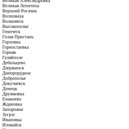
Великая Александровка
Великая Лепитиха
Верхний Рогачик
Волноваха
Вольнянск
Высокополье
Геническ
Голая Пристань
Горловка
Горностаевка
Горняк
Гуляйполе
Дебальцево
Дзержинск
Днепрорудное
Доброполье
Докучаевск
Донецк
Дружковка
Енакиево
Ждановка
Запорожье
Зугрэс
Ивановка
Иловайск