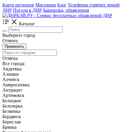
Карта регионов
Магазины
Блог
Телефоны горячих линий
ДНР
Погода в ДНР
Барахолка, объявления
Каталог
Выберите город
Отмена
Применить
Отмена
Все города
Авдеевка
Алешки
Алчевск
Амвросиевка
Антрацит
Артемовск
Белицкое
Белозерка
Беляевка
Бердянск
Берислав
Брянка