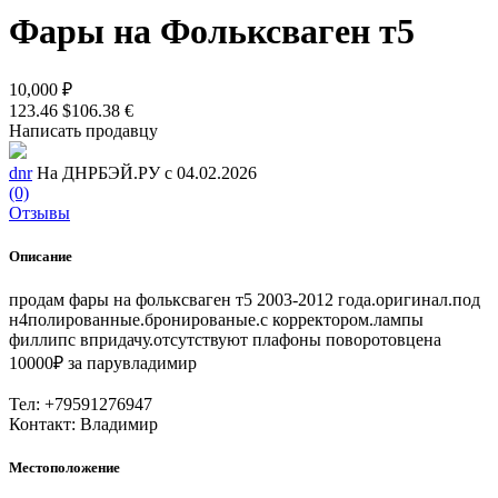
Фары на Фольксваген т5
10,000 ₽
123.46 $
106.38 €
Написать продавцу
dnr
На ДНРБЭЙ.РУ с 04.02.2026
(0)
Отзывы
Описание
продам фары на фольксваген т5 2003-2012 года.оригинал.под
н4полированные.бронированые.с корректором.лампы
филлипс впридачу.отсутствуют плафоны поворотовцена
10000₽ за парувладимир
Тел: +79591276947
Контакт: Владимир
Местоположение