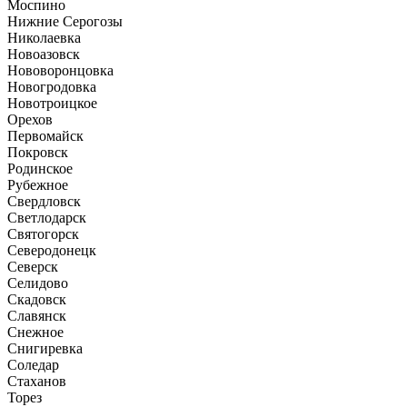
Моспино
Нижние Серогозы
Николаевка
Новоазовск
Нововоронцовка
Новогродовка
Новотроицкое
Орехов
Первомайск
Покровск
Родинское
Рубежное
Свердловск
Светлодарск
Святогорск
Северодонецк
Северск
Селидово
Скадовск
Славянск
Снежное
Снигиревка
Соледар
Стаханов
Торез