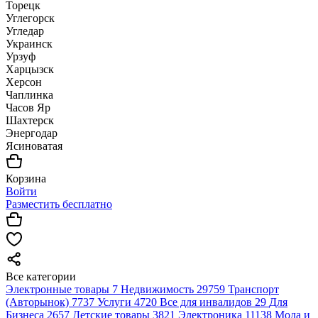
Торецк
Углегорск
Угледар
Украинск
Урзуф
Харцызск
Херсон
Чаплинка
Часов Яр
Шахтерск
Энергодар
Ясиноватая
Корзина
Войти
Разместить бесплатно
Все категории
Электронные товары
7
Недвижимость
29759
Транспорт
(Авторынок)
7737
Услуги
4720
Все для инвалидов
29
Для
Бизнеса
2657
Детские товары
3821
Электроника
11138
Мода и