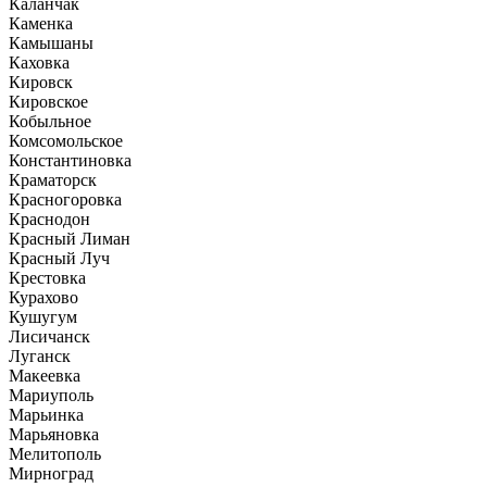
Каланчак
Каменка
Камышаны
Каховка
Кировск
Кировское
Кобыльное
Комсомольское
Константиновка
Краматорск
Красногоровка
Краснодон
Красный Лиман
Красный Луч
Крестовка
Курахово
Кушугум
Лисичанск
Луганск
Макеевка
Мариуполь
Марьинка
Марьяновка
Мелитополь
Мирноград