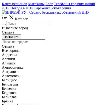
Карта регионов
Магазины
Блог
Телефоны горячих линий
ДНР
Погода в ДНР
Барахолка, объявления
Каталог
Выберите город
Отмена
Применить
Отмена
Все города
Авдеевка
Алешки
Алчевск
Амвросиевка
Антрацит
Артемовск
Белицкое
Белозерка
Беляевка
Бердянск
Берислав
Брянка