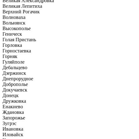
Великая Александровка
Великая Лепитиха
Верхний Рогачик
Волноваха
Вольнянск
Высокополье
Геническ
Голая Пристань
Горловка
Горностаевка
Горняк
Гуляйполе
Дебальцево
Дзержинск
Днепрорудное
Доброполье
Докучаевск
Донецк
Дружковка
Енакиево
Ждановка
Запорожье
Зугрэс
Ивановка
Иловайск