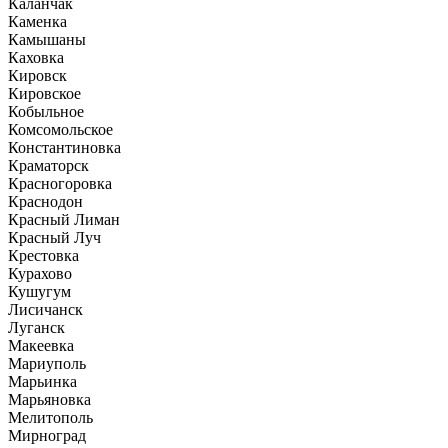
Каланчак
Каменка
Камышаны
Каховка
Кировск
Кировское
Кобыльное
Комсомольское
Константиновка
Краматорск
Красногоровка
Краснодон
Красный Лиман
Красный Луч
Крестовка
Курахово
Кушугум
Лисичанск
Луганск
Макеевка
Мариуполь
Марьинка
Марьяновка
Мелитополь
Мирноград