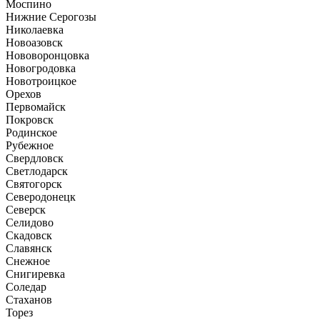
Моспино
Нижние Серогозы
Николаевка
Новоазовск
Нововоронцовка
Новогродовка
Новотроицкое
Орехов
Первомайск
Покровск
Родинское
Рубежное
Свердловск
Светлодарск
Святогорск
Северодонецк
Северск
Селидово
Скадовск
Славянск
Снежное
Снигиревка
Соледар
Стаханов
Торез