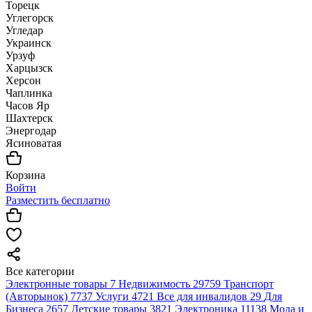
Торецк
Углегорск
Угледар
Украинск
Урзуф
Харцызск
Херсон
Чаплинка
Часов Яр
Шахтерск
Энергодар
Ясиноватая
Корзина
Войти
Разместить бесплатно
Все категории
Электронные товары
7
Недвижимость
29759
Транспорт
(Авторынок)
7737
Услуги
4721
Все для инвалидов
29
Для
Бизнеса
2657
Детские товары
3821
Электроника
11138
Мода и