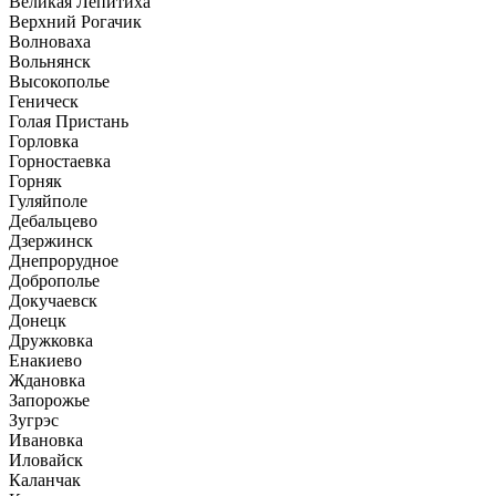
Великая Лепитиха
Верхний Рогачик
Волноваха
Вольнянск
Высокополье
Геническ
Голая Пристань
Горловка
Горностаевка
Горняк
Гуляйполе
Дебальцево
Дзержинск
Днепрорудное
Доброполье
Докучаевск
Донецк
Дружковка
Енакиево
Ждановка
Запорожье
Зугрэс
Ивановка
Иловайск
Каланчак