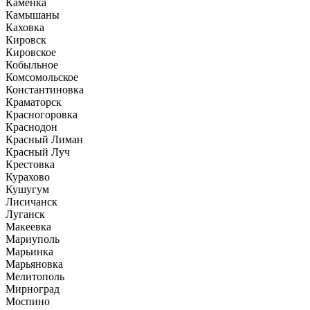
Каменка
Камышаны
Каховка
Кировск
Кировское
Кобыльное
Комсомольское
Константиновка
Краматорск
Красногоровка
Краснодон
Красный Лиман
Красный Луч
Крестовка
Курахово
Кушугум
Лисичанск
Луганск
Макеевка
Мариуполь
Марьинка
Марьяновка
Мелитополь
Мирноград
Моспино