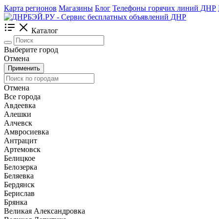
Карта регионов
Магазины
Блог
Телефоны горячих линий ДНР
Каталог
Выберите город
Отмена
Применить
Отмена
Все города
Авдеевка
Алешки
Алчевск
Амвросиевка
Антрацит
Артемовск
Белицкое
Белозерка
Беляевка
Бердянск
Берислав
Брянка
Великая Александровка