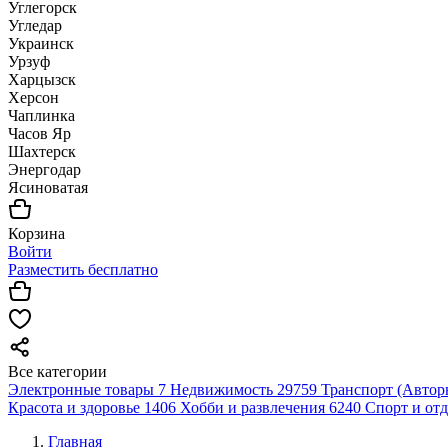
Углегорск
Угледар
Украинск
Урзуф
Харцызск
Херсон
Чаплинка
Часов Яр
Шахтерск
Энергодар
Ясиноватая
Корзина
Войти
Разместить бесплатно
Все категории
Электронные товары
7
Недвижимость
29759
Транспорт (Автор
Красота и здоровье
1406
Хобби и развлечения
6240
Спорт и от
Главная