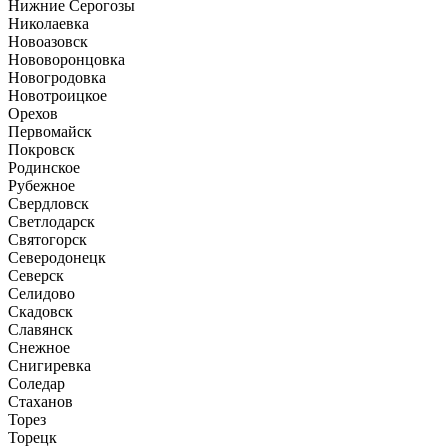
Нижние Серогозы
Николаевка
Новоазовск
Нововоронцовка
Новогродовка
Новотроицкое
Орехов
Первомайск
Покровск
Родинское
Рубежное
Свердловск
Светлодарск
Святогорск
Северодонецк
Северск
Селидово
Скадовск
Славянск
Снежное
Снигиревка
Соледар
Стаханов
Торез
Торецк