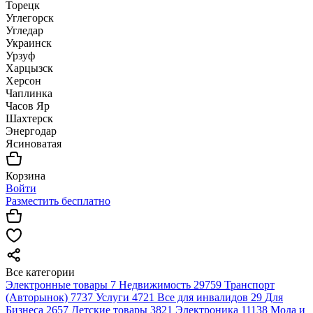
Торецк
Углегорск
Угледар
Украинск
Урзуф
Харцызск
Херсон
Чаплинка
Часов Яр
Шахтерск
Энергодар
Ясиноватая
Корзина
Войти
Разместить бесплатно
Все категории
Электронные товары
7
Недвижимость
29759
Транспорт
(Авторынок)
7737
Услуги
4721
Все для инвалидов
29
Для
Бизнеса
2657
Детские товары
3821
Электроника
11138
Мода и