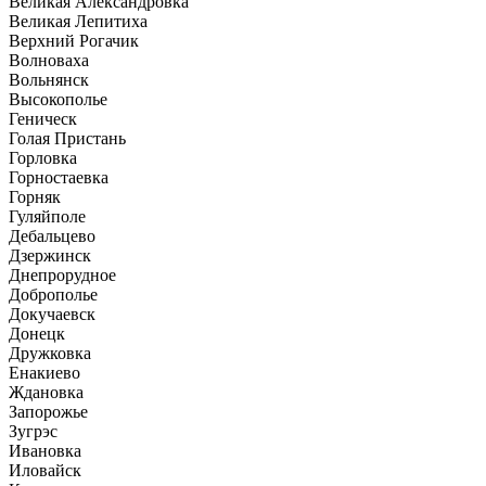
Великая Александровка
Великая Лепитиха
Верхний Рогачик
Волноваха
Вольнянск
Высокополье
Геническ
Голая Пристань
Горловка
Горностаевка
Горняк
Гуляйполе
Дебальцево
Дзержинск
Днепрорудное
Доброполье
Докучаевск
Донецк
Дружковка
Енакиево
Ждановка
Запорожье
Зугрэс
Ивановка
Иловайск