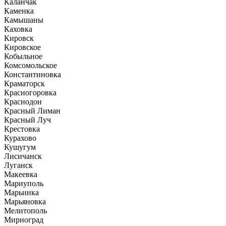
Каланчак
Каменка
Камышаны
Каховка
Кировск
Кировское
Кобыльное
Комсомольское
Константиновка
Краматорск
Красногоровка
Краснодон
Красный Лиман
Красный Луч
Крестовка
Курахово
Кушугум
Лисичанск
Луганск
Макеевка
Мариуполь
Марьинка
Марьяновка
Мелитополь
Мирноград