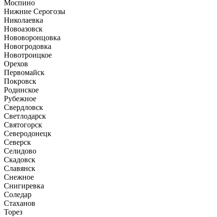
Моспино
Нижние Серогозы
Николаевка
Новоазовск
Нововоронцовка
Новогродовка
Новотроицкое
Орехов
Первомайск
Покровск
Родинское
Рубежное
Свердловск
Светлодарск
Святогорск
Северодонецк
Северск
Селидово
Скадовск
Славянск
Снежное
Снигиревка
Соледар
Стаханов
Торез