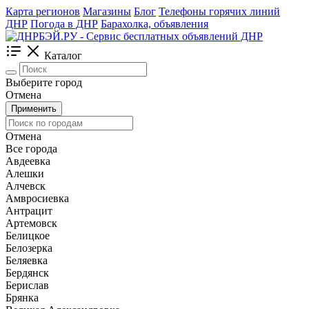
Карта регионов
Магазины
Блог
Телефоны горячих линий
ДНР
Погода в ДНР
Барахолка, объявления
Каталог
Выберите город
Отмена
Применить
Отмена
Все города
Авдеевка
Алешки
Алчевск
Амвросиевка
Антрацит
Артемовск
Белицкое
Белозерка
Беляевка
Бердянск
Берислав
Брянка