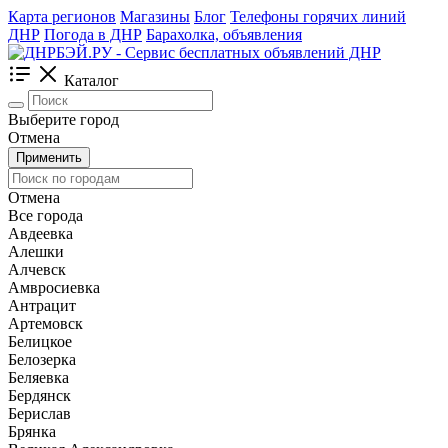
Карта регионов
Магазины
Блог
Телефоны горячих линий
ДНР
Погода в ДНР
Барахолка, объявления
Каталог
Выберите город
Отмена
Применить
Отмена
Все города
Авдеевка
Алешки
Алчевск
Амвросиевка
Антрацит
Артемовск
Белицкое
Белозерка
Беляевка
Бердянск
Берислав
Брянка