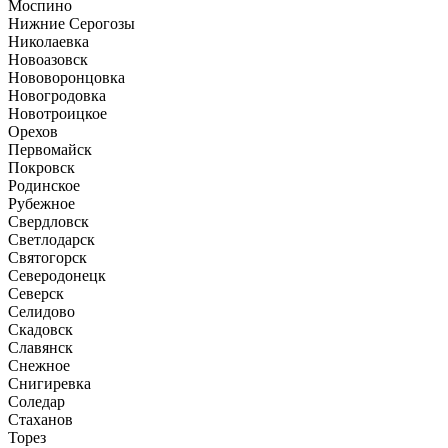
Моспино
Нижние Серогозы
Николаевка
Новоазовск
Нововоронцовка
Новогродовка
Новотроицкое
Орехов
Первомайск
Покровск
Родинское
Рубежное
Свердловск
Светлодарск
Святогорск
Северодонецк
Северск
Селидово
Скадовск
Славянск
Снежное
Снигиревка
Соледар
Стаханов
Торез