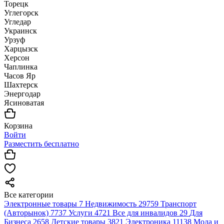
Торецк
Углегорск
Угледар
Украинск
Урзуф
Харцызск
Херсон
Чаплинка
Часов Яр
Шахтерск
Энергодар
Ясиноватая
Корзина
Войти
Разместить бесплатно
Все категории
Электронные товары
7
Недвижимость
29759
Транспорт
(Авторынок)
7737
Услуги
4721
Все для инвалидов
29
Для
Бизнеса
2658
Детские товары
3821
Электроника
11138
Мода и