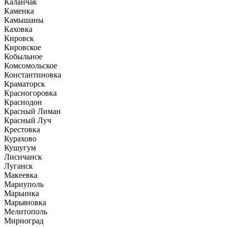
Каланчак
Каменка
Камышаны
Каховка
Кировск
Кировское
Кобыльное
Комсомольское
Константиновка
Краматорск
Красногоровка
Краснодон
Красный Лиман
Красный Луч
Крестовка
Курахово
Кушугум
Лисичанск
Луганск
Макеевка
Мариуполь
Марьинка
Марьяновка
Мелитополь
Мирноград