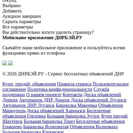
секунд
Выбрано
Добавить
Аукцион завершен
Скрыть параметры
Все параметры
Вы действительно хотите удалить страницу?
Мобильное приложение ДНРБЭЙ.РУ
Скачайте наше мобильное приложение и пользуйтесь всеми
функциями прямо из телефона
© 2026 ДНРБЭЙ.РУ - Сервис бесплатных объявлений ДНР
Купи, продай, объявления
Правила сервиса
Пользовательское
соглашение
Политика конфиденциальности
Служба
поддержки
О нашем проекте
Контакты
Доска объявлений
Донецк
Авторынок ДНР Донецк
Доска объявлений Луганск
Авторынок ЛНР Луганск
Барахолка Макеевка
Объявления
Мариуполь
Доска объявлений Харцызск
Бесплатные
объявления Горловка
Большая барахолка Зугрэс
Купи продай
Шахтерск
Большая барахолка Торез
Бесплатные объявления
Енакиево
Барахолка Ясиноватая
Объявления Волноваха
Большая барахолка Кировское