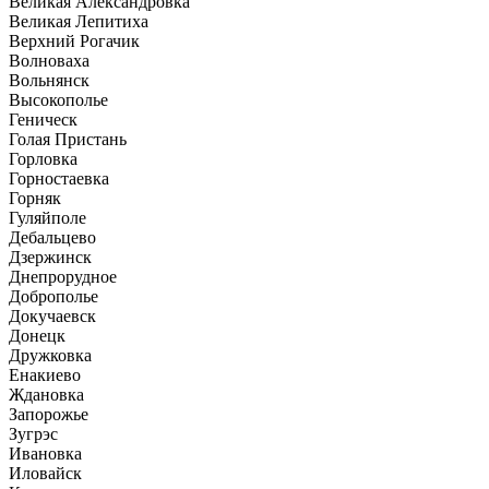
Великая Александровка
Великая Лепитиха
Верхний Рогачик
Волноваха
Вольнянск
Высокополье
Геническ
Голая Пристань
Горловка
Горностаевка
Горняк
Гуляйполе
Дебальцево
Дзержинск
Днепрорудное
Доброполье
Докучаевск
Донецк
Дружковка
Енакиево
Ждановка
Запорожье
Зугрэс
Ивановка
Иловайск