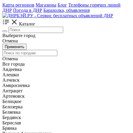
Карта регионов
Магазины
Блог
Телефоны горячих линий
ДНР
Погода в ДНР
Барахолка, объявления
Каталог
Выберите город
Отмена
Применить
Отмена
Все города
Авдеевка
Алешки
Алчевск
Амвросиевка
Антрацит
Артемовск
Белицкое
Белозерка
Беляевка
Бердянск
Берислав
Брянка