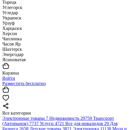
Торецк
Углегорск
Угледар
Украинск
Урзуф
Харцызск
Херсон
Чаплинка
Часов Яр
Шахтерск
Энергодар
Ясиноватая
Корзина
Войти
Разместить бесплатно
Все категории
Электронные товары
7
Недвижимость
29759
Транспорт
(Авторынок)
7737
Услуги
4721
Все для инвалидов
29
Для
Бизнеса
2658
Детские товары
3821
Электроника
11138
Мода и