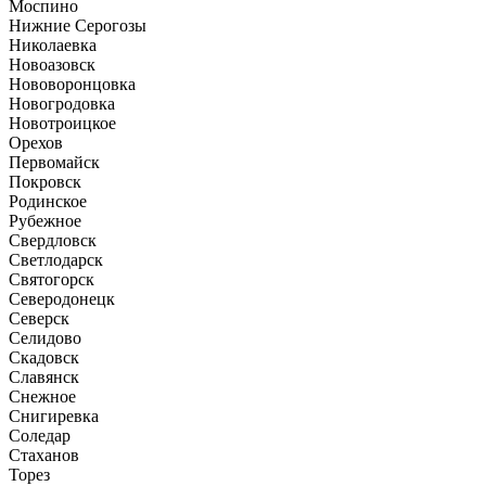
Моспино
Нижние Серогозы
Николаевка
Новоазовск
Нововоронцовка
Новогродовка
Новотроицкое
Орехов
Первомайск
Покровск
Родинское
Рубежное
Свердловск
Светлодарск
Святогорск
Северодонецк
Северск
Селидово
Скадовск
Славянск
Снежное
Снигиревка
Соледар
Стаханов
Торез