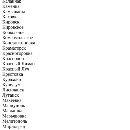
Каланчак
Каменка
Камышаны
Каховка
Кировск
Кировское
Кобыльное
Комсомольское
Константиновка
Краматорск
Красногоровка
Краснодон
Красный Лиман
Красный Луч
Крестовка
Курахово
Кушугум
Лисичанск
Луганск
Макеевка
Мариуполь
Марьинка
Марьяновка
Мелитополь
Мирноград