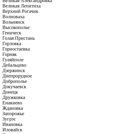
Великая Александровка
Великая Лепитиха
Верхний Рогачик
Волноваха
Вольнянск
Высокополье
Геническ
Голая Пристань
Горловка
Горностаевка
Горняк
Гуляйполе
Дебальцево
Дзержинск
Днепрорудное
Доброполье
Докучаевск
Донецк
Дружковка
Енакиево
Ждановка
Запорожье
Зугрэс
Ивановка
Иловайск