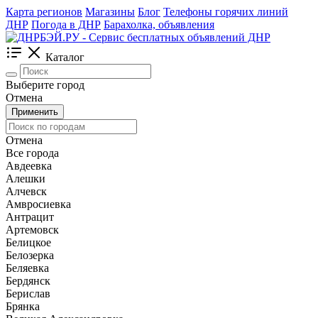
Карта регионов
Магазины
Блог
Телефоны горячих линий
ДНР
Погода в ДНР
Барахолка, объявления
Каталог
Выберите город
Отмена
Применить
Отмена
Все города
Авдеевка
Алешки
Алчевск
Амвросиевка
Антрацит
Артемовск
Белицкое
Белозерка
Беляевка
Бердянск
Берислав
Брянка