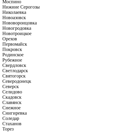
Моспино
Нижние Серогозы
Николаевка
Новоазовск
Нововоронцовка
Новогродовка
Новотроицкое
Орехов
Первомайск
Покровск
Родинское
Рубежное
Свердловск
Светлодарск
Святогорск
Северодонецк
Северск
Селидово
Скадовск
Славянск
Снежное
Снигиревка
Соледар
Стаханов
Торез