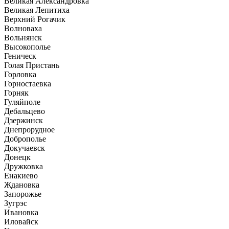
Великая Александровка
Великая Лепитиха
Верхний Рогачик
Волноваха
Вольнянск
Высокополье
Геническ
Голая Пристань
Горловка
Горностаевка
Горняк
Гуляйполе
Дебальцево
Дзержинск
Днепрорудное
Доброполье
Докучаевск
Донецк
Дружковка
Енакиево
Ждановка
Запорожье
Зугрэс
Ивановка
Иловайск