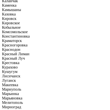
Каланчак
Каменка
Камышаны
Каховка
Кировск
Кировское
Кобыльное
Комсомольское
Константиновка
Краматорск
Красногоровка
Краснодон
Красный Лиман
Красный Луч
Крестовка
Курахово
Кушугум
Лисичанск
Луганск
Макеевка
Мариуполь
Марьинка
Марьяновка
Мелитополь
Мирноград