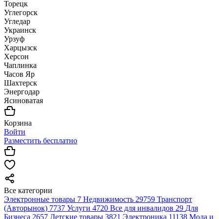
Торецк
Углегорск
Угледар
Украинск
Урзуф
Харцызск
Херсон
Чаплинка
Часов Яр
Шахтерск
Энергодар
Ясиноватая
Корзина
Войти
Разместить бесплатно
Все категории
Электронные товары
7
Недвижимость
29759
Транспорт
(Авторынок)
7737
Услуги
4720
Все для инвалидов
29
Для
Бизнеса
2657
Детские товары
3821
Электроника
11138
Мода и