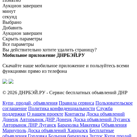
Понятно
Аукцион завершен
минут
секунд
Выбрано
Добавить
Аукцион завершен
Скрыть параметры
Все параметры
Вы действительно хотите удалить страницу?
Мобильное приложение ДНРБЭЙ.РУ
Скачайте наше мобильное приложение и пользуйтесь всеми
функциями прямо из телефона
© 2026 ДНРБЭЙ.РУ - Сервис бесплатных объявлений ДНР
Купи, продай, объявления
Правила сервиса
Пользовательское
соглашение
Политика конфиденциальности
Служба
поддержки
О нашем проекте
Контакты
Доска объявлений
Донецк
Авторынок ДНР Донецк
Доска объявлений Луганск
Авторынок ЛНР Луганск
Барахолка Макеевка
Объявления
Мариуполь
Доска объявлений Харцызск
Бесплатные
объявления Горловка
Большая барахолка Зугрэс
Купи продай