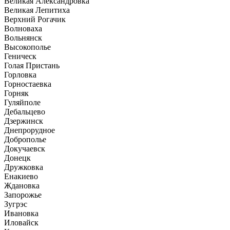
Великая Александровка
Великая Лепитиха
Верхний Рогачик
Волноваха
Вольнянск
Высокополье
Геническ
Голая Пристань
Горловка
Горностаевка
Горняк
Гуляйполе
Дебальцево
Дзержинск
Днепрорудное
Доброполье
Докучаевск
Донецк
Дружковка
Енакиево
Ждановка
Запорожье
Зугрэс
Ивановка
Иловайск