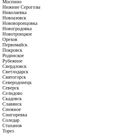
Моспино
Нижние Серогозы
Николаевка
Новоазовск
Нововоронцовка
Новогродовка
Новотроицкое
Орехов
Первомайск
Покровск
Родинское
Рубежное
Свердловск
Светлодарск
Святогорск
Северодонецк
Северск
Селидово
Скадовск
Славянск
Снежное
Снигиревка
Соледар
Стаханов
Торез