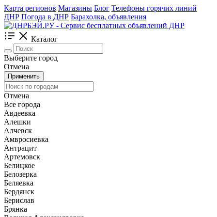
Карта регионов
Магазины
Блог
Телефоны горячих линий
ДНР
Погода в ДНР
Барахолка, объявления
Каталог
Выберите город
Отмена
Применить
Отмена
Все города
Авдеевка
Алешки
Алчевск
Амвросиевка
Антрацит
Артемовск
Белицкое
Белозерка
Беляевка
Бердянск
Берислав
Брянка