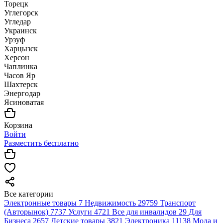
Торецк
Углегорск
Угледар
Украинск
Урзуф
Харцызск
Херсон
Чаплинка
Часов Яр
Шахтерск
Энергодар
Ясиноватая
Корзина
Войти
Разместить бесплатно
Все категории
Электронные товары
7
Недвижимость
29759
Транспорт
(Авторынок)
7737
Услуги
4721
Все для инвалидов
29
Для
Бизнеса
2657
Детские товары
3821
Электроника
11138
Мода и