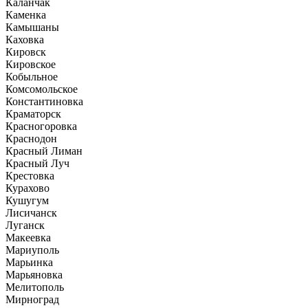
Каланчак
Каменка
Камышаны
Каховка
Кировск
Кировское
Кобыльное
Комсомольское
Константиновка
Краматорск
Красногоровка
Краснодон
Красный Лиман
Красный Луч
Крестовка
Курахово
Кушугум
Лисичанск
Луганск
Макеевка
Мариуполь
Марьинка
Марьяновка
Мелитополь
Мирноград