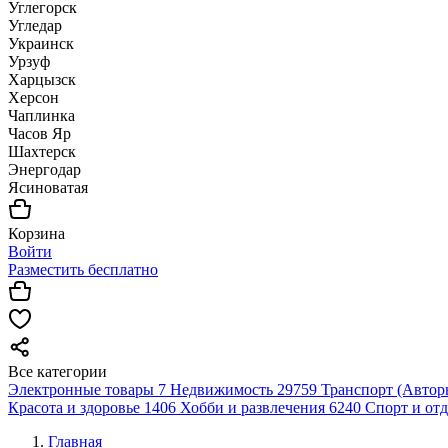
Углегорск
Угледар
Украинск
Урзуф
Харцызск
Херсон
Чаплинка
Часов Яр
Шахтерск
Энергодар
Ясиноватая
Корзина
Войти
Разместить бесплатно
Все категории
Электронные товары
7
Недвижимость
29759
Транспорт (Автор
Красота и здоровье
1406
Хобби и развлечения
6240
Спорт и от
Главная