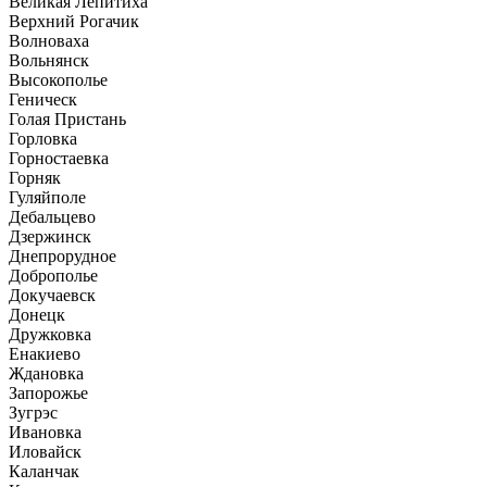
Великая Лепитиха
Верхний Рогачик
Волноваха
Вольнянск
Высокополье
Геническ
Голая Пристань
Горловка
Горностаевка
Горняк
Гуляйполе
Дебальцево
Дзержинск
Днепрорудное
Доброполье
Докучаевск
Донецк
Дружковка
Енакиево
Ждановка
Запорожье
Зугрэс
Ивановка
Иловайск
Каланчак