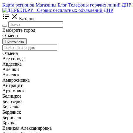
Карта регионов
Магазины
Блог
Телефоны горячих линий ДНР
Каталог
Выберите город
Отмена
Применить
Отмена
Все города
Авдеевка
Алешки
Алчевск
Амвросиевка
Антрацит
Артемовск
Белицкое
Белозерка
Беляевка
Бердянск
Берислав
Брянка
Великая Александровка