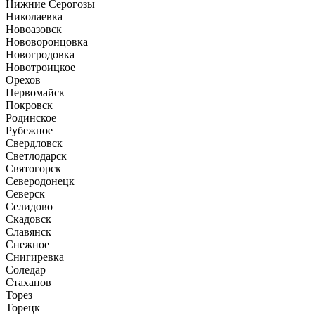
Нижние Серогозы
Николаевка
Новоазовск
Нововоронцовка
Новогродовка
Новотроицкое
Орехов
Первомайск
Покровск
Родинское
Рубежное
Свердловск
Светлодарск
Святогорск
Северодонецк
Северск
Селидово
Скадовск
Славянск
Снежное
Снигиревка
Соледар
Стаханов
Торез
Торецк