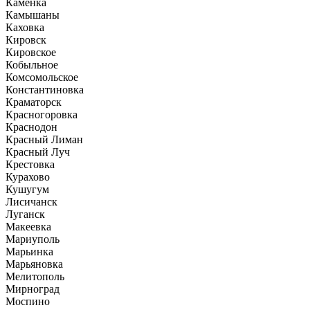
Каменка
Камышаны
Каховка
Кировск
Кировское
Кобыльное
Комсомольское
Константиновка
Краматорск
Красногоровка
Краснодон
Красный Лиман
Красный Луч
Крестовка
Курахово
Кушугум
Лисичанск
Луганск
Макеевка
Мариуполь
Марьинка
Марьяновка
Мелитополь
Мирноград
Моспино