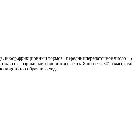
а. 80оор.фрикционный тормоз - переднийпередаточное число - 5
к - естьшариковый подшипник - есть, 8 шт.вес - 305 гвместимос
овки;стопор обратного хода