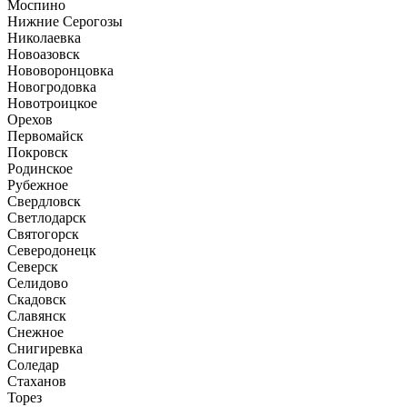
Моспино
Нижние Серогозы
Николаевка
Новоазовск
Нововоронцовка
Новогродовка
Новотроицкое
Орехов
Первомайск
Покровск
Родинское
Рубежное
Свердловск
Светлодарск
Святогорск
Северодонецк
Северск
Селидово
Скадовск
Славянск
Снежное
Снигиревка
Соледар
Стаханов
Торез