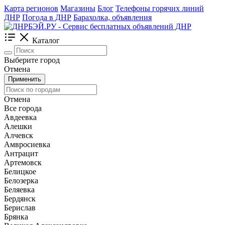
Карта регионов
Магазины
Блог
Телефоны горячих линий
ДНР
Погода в ДНР
Барахолка, объявления
Каталог
Выберите город
Отмена
Применить
Отмена
Все города
Авдеевка
Алешки
Алчевск
Амвросиевка
Антрацит
Артемовск
Белицкое
Белозерка
Беляевка
Бердянск
Берислав
Брянка