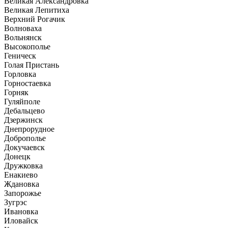
Великая Александровка
Великая Лепитиха
Верхний Рогачик
Волноваха
Вольнянск
Высокополье
Геническ
Голая Пристань
Горловка
Горностаевка
Горняк
Гуляйполе
Дебальцево
Дзержинск
Днепрорудное
Доброполье
Докучаевск
Донецк
Дружковка
Енакиево
Ждановка
Запорожье
Зугрэс
Ивановка
Иловайск