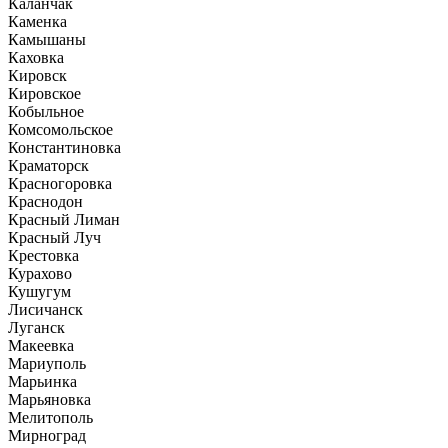
Каланчак
Каменка
Камышаны
Каховка
Кировск
Кировское
Кобыльное
Комсомольское
Константиновка
Краматорск
Красногоровка
Краснодон
Красный Лиман
Красный Луч
Крестовка
Курахово
Кушугум
Лисичанск
Луганск
Макеевка
Мариуполь
Марьинка
Марьяновка
Мелитополь
Мирноград