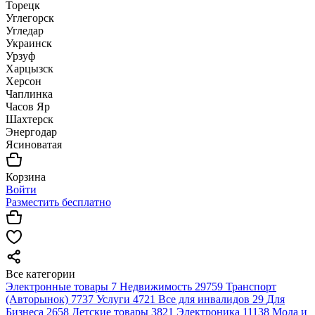
Торецк
Углегорск
Угледар
Украинск
Урзуф
Харцызск
Херсон
Чаплинка
Часов Яр
Шахтерск
Энергодар
Ясиноватая
Корзина
Войти
Разместить бесплатно
Все категории
Электронные товары
7
Недвижимость
29759
Транспорт
(Авторынок)
7737
Услуги
4721
Все для инвалидов
29
Для
Бизнеса
2658
Детские товары
3821
Электроника
11138
Мода и