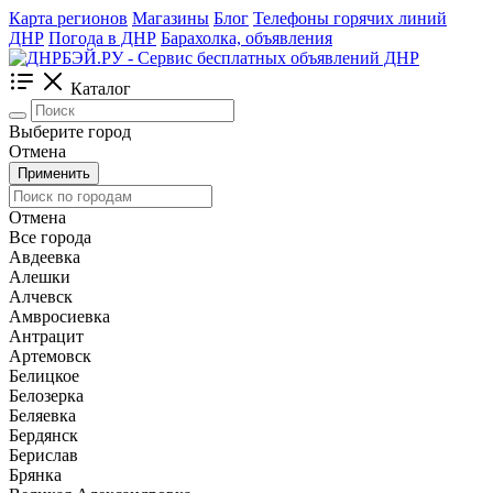
Карта регионов
Магазины
Блог
Телефоны горячих линий
ДНР
Погода в ДНР
Барахолка, объявления
Каталог
Выберите город
Отмена
Применить
Отмена
Все города
Авдеевка
Алешки
Алчевск
Амвросиевка
Антрацит
Артемовск
Белицкое
Белозерка
Беляевка
Бердянск
Берислав
Брянка