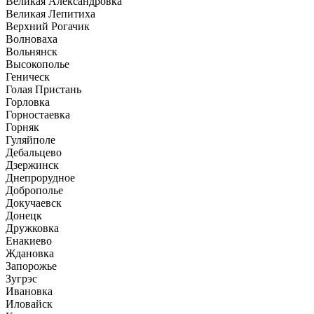
Великая Александровка
Великая Лепитиха
Верхний Рогачик
Волноваха
Вольнянск
Высокополье
Геническ
Голая Пристань
Горловка
Горностаевка
Горняк
Гуляйполе
Дебальцево
Дзержинск
Днепрорудное
Доброполье
Докучаевск
Донецк
Дружковка
Енакиево
Ждановка
Запорожье
Зугрэс
Ивановка
Иловайск