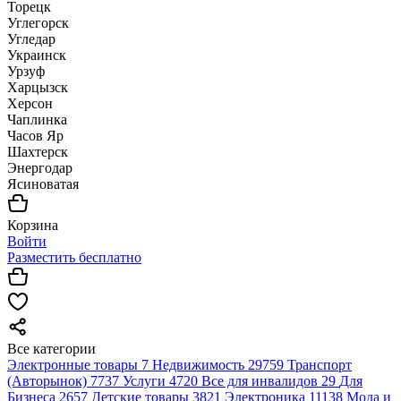
Торецк
Углегорск
Угледар
Украинск
Урзуф
Харцызск
Херсон
Чаплинка
Часов Яр
Шахтерск
Энергодар
Ясиноватая
Корзина
Войти
Разместить бесплатно
Все категории
Электронные товары
7
Недвижимость
29759
Транспорт
(Авторынок)
7737
Услуги
4720
Все для инвалидов
29
Для
Бизнеса
2657
Детские товары
3821
Электроника
11138
Мода и