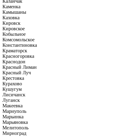
Каланчак
Каменка
Камышаны
Каховка
Кировск
Кировское
Кобыльное
Комсомольское
Константиновка
Краматорск
Красногоровка
Краснодон
Красный Лиман
Красный Луч
Крестовка
Курахово
Кушугум
Лисичанск
Луганск
Макеевка
Мариуполь
Марьинка
Марьяновка
Мелитополь
Мирноград