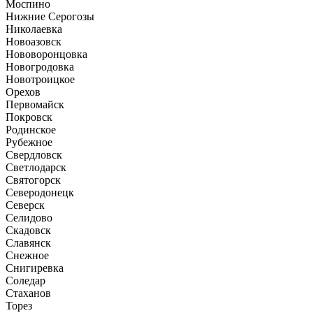
Моспино
Нижние Серогозы
Николаевка
Новоазовск
Нововоронцовка
Новогродовка
Новотроицкое
Орехов
Первомайск
Покровск
Родинское
Рубежное
Свердловск
Светлодарск
Святогорск
Северодонецк
Северск
Селидово
Скадовск
Славянск
Снежное
Снигиревка
Соледар
Стаханов
Торез