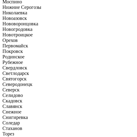
Моспино
Нижние Серогозы
Николаевка
Новоазовск
Нововоронцовка
Новогродовка
Новотроицкое
Орехов
Первомайск
Покровск
Родинское
Рубежное
Свердловск
Светлодарск
Святогорск
Северодонецк
Северск
Селидово
Скадовск
Славянск
Снежное
Снигиревка
Соледар
Стаханов
Торез