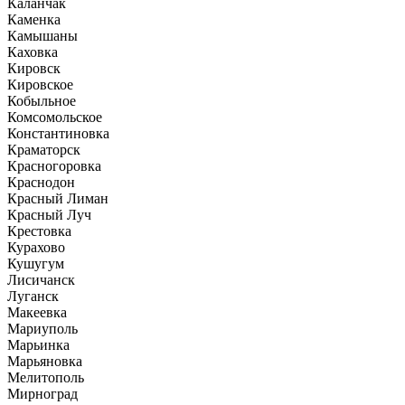
Каланчак
Каменка
Камышаны
Каховка
Кировск
Кировское
Кобыльное
Комсомольское
Константиновка
Краматорск
Красногоровка
Краснодон
Красный Лиман
Красный Луч
Крестовка
Курахово
Кушугум
Лисичанск
Луганск
Макеевка
Мариуполь
Марьинка
Марьяновка
Мелитополь
Мирноград