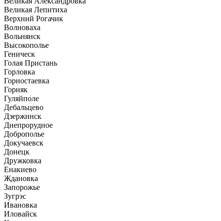
Великая Александровка
Великая Лепитиха
Верхний Рогачик
Волноваха
Вольнянск
Высокополье
Геническ
Голая Пристань
Горловка
Горностаевка
Горняк
Гуляйполе
Дебальцево
Дзержинск
Днепрорудное
Доброполье
Докучаевск
Донецк
Дружковка
Енакиево
Ждановка
Запорожье
Зугрэс
Ивановка
Иловайск