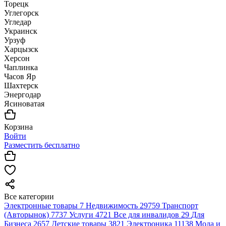
Торецк
Углегорск
Угледар
Украинск
Урзуф
Харцызск
Херсон
Чаплинка
Часов Яр
Шахтерск
Энергодар
Ясиноватая
Корзина
Войти
Разместить бесплатно
Все категории
Электронные товары
7
Недвижимость
29759
Транспорт
(Авторынок)
7737
Услуги
4721
Все для инвалидов
29
Для
Бизнеса
2657
Детские товары
3821
Электроника
11138
Мода и