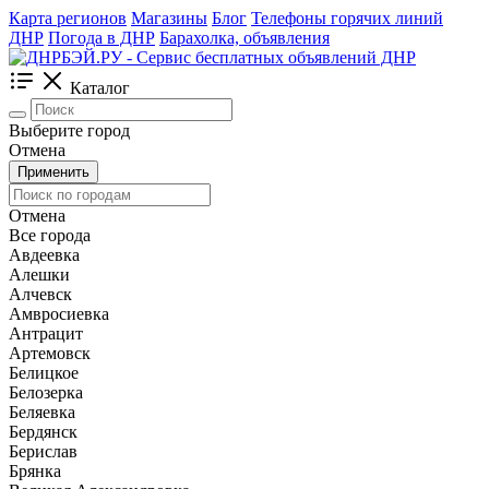
Карта регионов
Магазины
Блог
Телефоны горячих линий
ДНР
Погода в ДНР
Барахолка, объявления
Каталог
Выберите город
Отмена
Применить
Отмена
Все города
Авдеевка
Алешки
Алчевск
Амвросиевка
Антрацит
Артемовск
Белицкое
Белозерка
Беляевка
Бердянск
Берислав
Брянка