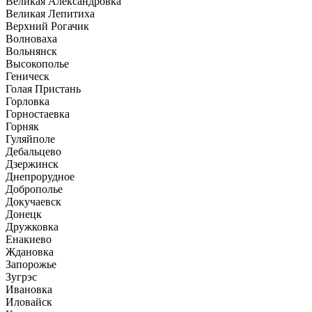
Великая Александровка
Великая Лепитиха
Верхний Рогачик
Волноваха
Вольнянск
Высокополье
Геническ
Голая Пристань
Горловка
Горностаевка
Горняк
Гуляйполе
Дебальцево
Дзержинск
Днепрорудное
Доброполье
Докучаевск
Донецк
Дружковка
Енакиево
Ждановка
Запорожье
Зугрэс
Ивановка
Иловайск