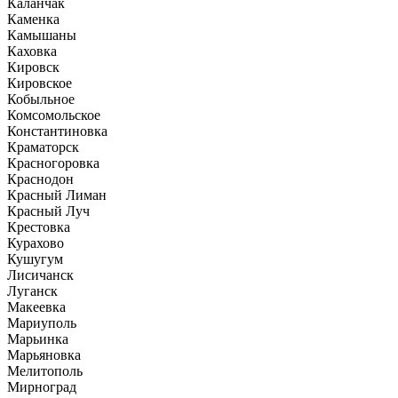
Каланчак
Каменка
Камышаны
Каховка
Кировск
Кировское
Кобыльное
Комсомольское
Константиновка
Краматорск
Красногоровка
Краснодон
Красный Лиман
Красный Луч
Крестовка
Курахово
Кушугум
Лисичанск
Луганск
Макеевка
Мариуполь
Марьинка
Марьяновка
Мелитополь
Мирноград