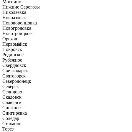
Моспино
Нижние Серогозы
Николаевка
Новоазовск
Нововоронцовка
Новогродовка
Новотроицкое
Орехов
Первомайск
Покровск
Родинское
Рубежное
Свердловск
Светлодарск
Святогорск
Северодонецк
Северск
Селидово
Скадовск
Славянск
Снежное
Снигиревка
Соледар
Стаханов
Торез