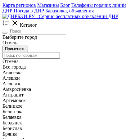
Карта регионов
Магазины
Блог
Телефоны горячих линий
ДНР
Погода в ДНР
Барахолка, объявления
Каталог
Выберите город
Отмена
Применить
Отмена
Все города
Авдеевка
Алешки
Алчевск
Амвросиевка
Антрацит
Артемовск
Белицкое
Белозерка
Беляевка
Бердянск
Берислав
Брянка