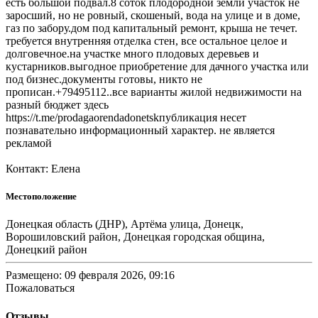
есть большой подвал.8 соток плодородной земли участок не
заросший, но не ровный, скошеный, вода на улице и в доме,
газ по забору.дом под капитальный ремонт, крыша не течет.
требуется внутренняя отделка стен, все остальное целое и
долговечное.на участке много плодовых деревьев и
кустарников.выгодное приобретение для дачного участка или
под бизнес.документы готовы, никто не
прописан.+79495112..все варианты жилой недвижимости на
разный бюджет здесь
https://t.me/prodagaorendadonetskпубликация несет
познавательно информационный характер. не является
рекламой
Контакт: Елена
Местоположение
Донецкая область (ДНР), Артёма улица, Донецк,
Ворошиловский район, Донецкая городская община,
Донецкий район
Размещено: 09 февраля 2026, 09:16
Пожаловаться
Отзывы