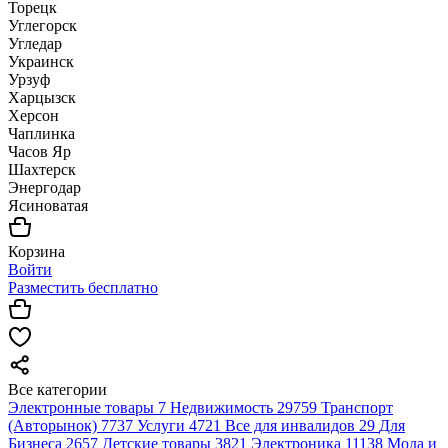
Торецк
Углегорск
Угледар
Украинск
Урзуф
Харцызск
Херсон
Чаплинка
Часов Яр
Шахтерск
Энергодар
Ясиноватая
Корзина
Войти
Разместить бесплатно
Все категории
Электронные товары
7
Недвижимость
29759
Транспорт
(Авторынок)
7737
Услуги
4721
Все для инвалидов
29
Для
Бизнеса
2657
Детские товары
3821
Электроника
11138
Мода и