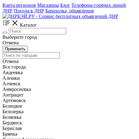
Карта регионов
Магазины
Блог
Телефоны горячих линий
ДНР
Погода в ДНР
Барахолка, объявления
Каталог
Выберите город
Отмена
Применить
Отмена
Все города
Авдеевка
Алешки
Алчевск
Амвросиевка
Антрацит
Артемовск
Белицкое
Белозерка
Беляевка
Бердянск
Берислав
Брянка