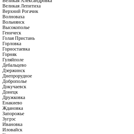
Великая Александровка
Великая Лепитиха
Верхний Рогачик
Волноваха
Вольнянск
Высокополье
Геническ
Голая Пристань
Горловка
Горностаевка
Горняк
Гуляйполе
Дебальцево
Дзержинск
Днепрорудное
Доброполье
Докучаевск
Донецк
Дружковка
Енакиево
Ждановка
Запорожье
Зугрэс
Ивановка
Иловайск