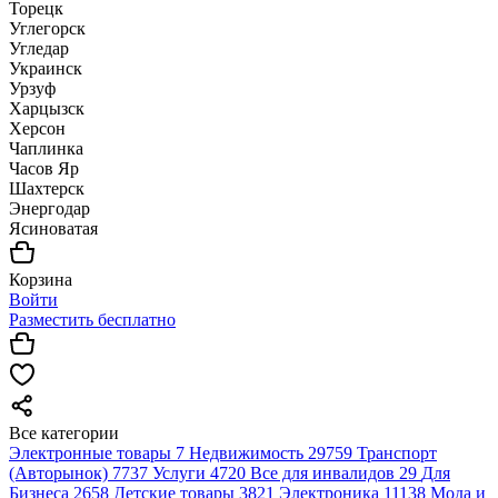
Торецк
Углегорск
Угледар
Украинск
Урзуф
Харцызск
Херсон
Чаплинка
Часов Яр
Шахтерск
Энергодар
Ясиноватая
Корзина
Войти
Разместить бесплатно
Все категории
Электронные товары
7
Недвижимость
29759
Транспорт
(Авторынок)
7737
Услуги
4720
Все для инвалидов
29
Для
Бизнеса
2658
Детские товары
3821
Электроника
11138
Мода и