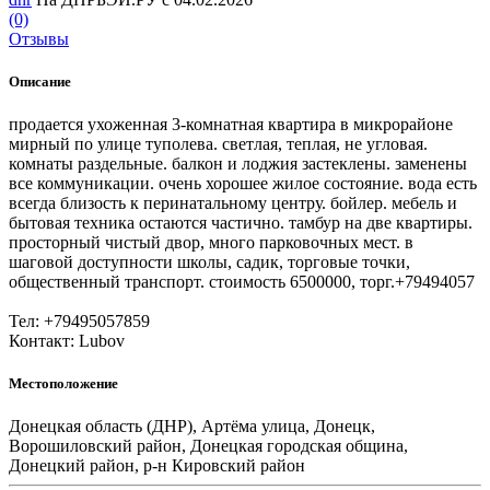
(0)
Отзывы
Описание
продается ухоженная 3-комнатная квартира в микрорайоне
мирный по улице туполева. светлая, теплая, не угловая.
комнаты раздельные. балкон и лоджия застеклены. заменены
все коммуникации. очень хорошее жилое состояние. вода есть
всегда близость к перинатальному центру. бойлер. мебель и
бытовая техника остаются частично. тамбур на две квартиры.
просторный чистый двор, много парковочных мест. в
шаговой доступности школы, садик, торговые точки,
общественный транспорт. стоимость 6500000, торг.+79494057
Тел: +79495057859
Контакт: Lubov
Местоположение
Донецкая область (ДНР), Артёма улица, Донецк,
Ворошиловский район, Донецкая городская община,
Донецкий район, р-н Кировский район