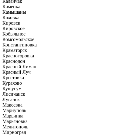
Каланчак
Каменка
Камышаны
Каховка
Кировск
Кировское
Кобыльное
Комсомольское
Константиновка
Краматорск
Красногоровка
Краснодон
Красный Лиман
Красный Луч
Крестовка
Курахово
Кушугум
Лисичанск
Луганск
Макеевка
Мариуполь
Марьинка
Марьяновка
Мелитополь
Мирноград