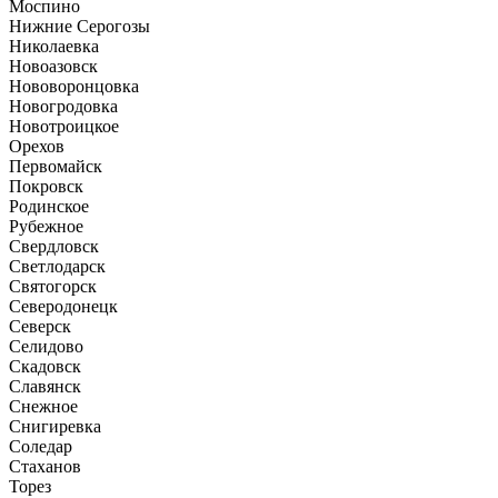
Моспино
Нижние Серогозы
Николаевка
Новоазовск
Нововоронцовка
Новогродовка
Новотроицкое
Орехов
Первомайск
Покровск
Родинское
Рубежное
Свердловск
Светлодарск
Святогорск
Северодонецк
Северск
Селидово
Скадовск
Славянск
Снежное
Снигиревка
Соледар
Стаханов
Торез