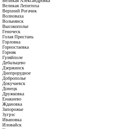
Великая Александровка
Великая Лепитиха
Верхний Рогачик
Волноваха
Вольнянск
Высокополье
Геническ
Голая Пристань
Горловка
Горностаевка
Горняк
Гуляйполе
Дебальцево
Дзержинск
Днепрорудное
Доброполье
Докучаевск
Донецк
Дружковка
Енакиево
Ждановка
Запорожье
Зугрэс
Ивановка
Иловайск