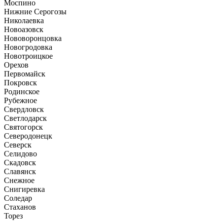
Моспино
Нижние Серогозы
Николаевка
Новоазовск
Нововоронцовка
Новогродовка
Новотроицкое
Орехов
Первомайск
Покровск
Родинское
Рубежное
Свердловск
Светлодарск
Святогорск
Северодонецк
Северск
Селидово
Скадовск
Славянск
Снежное
Снигиревка
Соледар
Стаханов
Торез