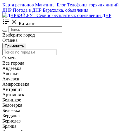
Карта регионов
Магазины
Блог
Телефоны горячих линий
ДНР
Погода в ДНР
Барахолка, объявления
Каталог
Выберите город
Отмена
Применить
Отмена
Все города
Авдеевка
Алешки
Алчевск
Амвросиевка
Антрацит
Артемовск
Белицкое
Белозерка
Беляевка
Бердянск
Берислав
Брянка