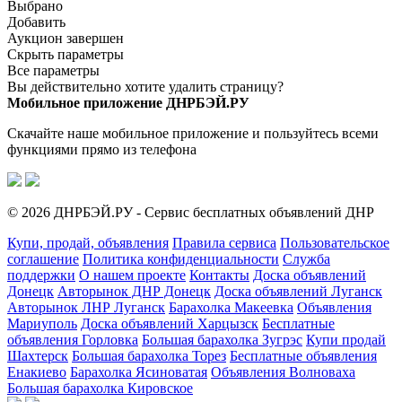
Выбрано
Добавить
Аукцион завершен
Скрыть параметры
Все параметры
Вы действительно хотите удалить страницу?
Мобильное приложение ДНРБЭЙ.РУ
Скачайте наше мобильное приложение и пользуйтесь всеми
функциями прямо из телефона
© 2026 ДНРБЭЙ.РУ - Сервис бесплатных объявлений ДНР
Купи, продай, объявления
Правила сервиса
Пользовательское
соглашение
Политика конфиденциальности
Служба
поддержки
О нашем проекте
Контакты
Доска объявлений
Донецк
Авторынок ДНР Донецк
Доска объявлений Луганск
Авторынок ЛНР Луганск
Барахолка Макеевка
Объявления
Мариуполь
Доска объявлений Харцызск
Бесплатные
объявления Горловка
Большая барахолка Зугрэс
Купи продай
Шахтерск
Большая барахолка Торез
Бесплатные объявления
Енакиево
Барахолка Ясиноватая
Объявления Волноваха
Большая барахолка Кировское