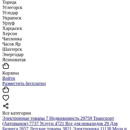
Торецк
Углегорск
Угледар
Украинск
Урзуф
Харцызск
Херсон
Чаплинка
Часов Яр
Шахтерск
Энергодар
Ясиноватая
Корзина
Войти
Разместить бесплатно
Все категории
Электронные товары
7
Недвижимость
29759
Транспорт
(Авторынок)
7737
Услуги
4721
Все для инвалидов
29
Для
Бизнеса
2657
Детские товары
3821
Электроника
11138
Мода и