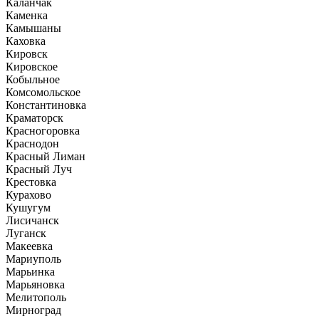
Каланчак
Каменка
Камышаны
Каховка
Кировск
Кировское
Кобыльное
Комсомольское
Константиновка
Краматорск
Красногоровка
Краснодон
Красный Лиман
Красный Луч
Крестовка
Курахово
Кушугум
Лисичанск
Луганск
Макеевка
Мариуполь
Марьинка
Марьяновка
Мелитополь
Мирноград