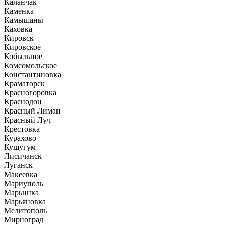
Каланчак
Каменка
Камышаны
Каховка
Кировск
Кировское
Кобыльное
Комсомольское
Константиновка
Краматорск
Красногоровка
Краснодон
Красный Лиман
Красный Луч
Крестовка
Курахово
Кушугум
Лисичанск
Луганск
Макеевка
Мариуполь
Марьинка
Марьяновка
Мелитополь
Мирноград