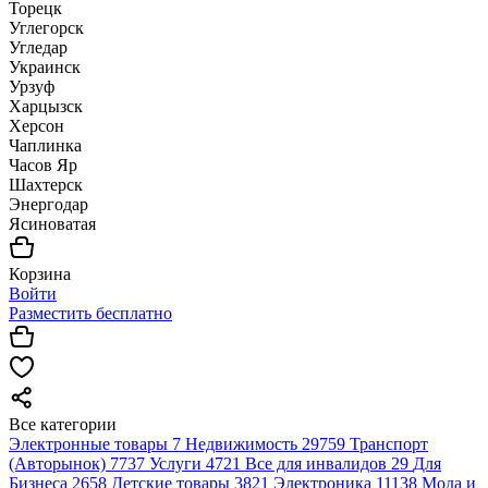
Торецк
Углегорск
Угледар
Украинск
Урзуф
Харцызск
Херсон
Чаплинка
Часов Яр
Шахтерск
Энергодар
Ясиноватая
Корзина
Войти
Разместить бесплатно
Все категории
Электронные товары
7
Недвижимость
29759
Транспорт
(Авторынок)
7737
Услуги
4721
Все для инвалидов
29
Для
Бизнеса
2658
Детские товары
3821
Электроника
11138
Мода и