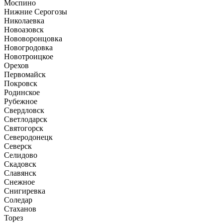
Моспино
Нижние Серогозы
Николаевка
Новоазовск
Нововоронцовка
Новогродовка
Новотроицкое
Орехов
Первомайск
Покровск
Родинское
Рубежное
Свердловск
Светлодарск
Святогорск
Северодонецк
Северск
Селидово
Скадовск
Славянск
Снежное
Снигиревка
Соледар
Стаханов
Торез