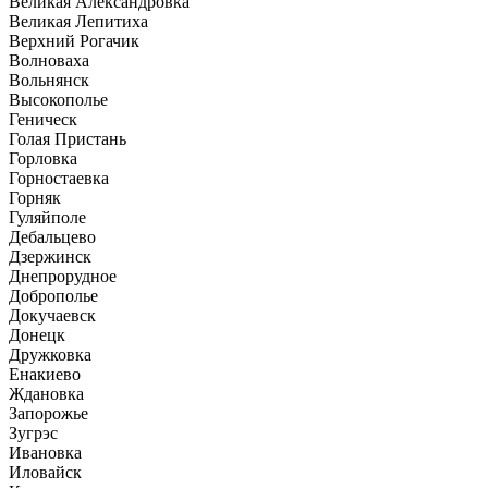
Великая Александровка
Великая Лепитиха
Верхний Рогачик
Волноваха
Вольнянск
Высокополье
Геническ
Голая Пристань
Горловка
Горностаевка
Горняк
Гуляйполе
Дебальцево
Дзержинск
Днепрорудное
Доброполье
Докучаевск
Донецк
Дружковка
Енакиево
Ждановка
Запорожье
Зугрэс
Ивановка
Иловайск