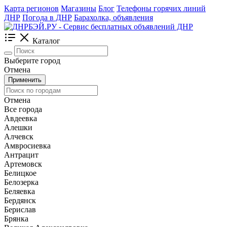
Карта регионов
Магазины
Блог
Телефоны горячих линий
ДНР
Погода в ДНР
Барахолка, объявления
Каталог
Выберите город
Отмена
Применить
Отмена
Все города
Авдеевка
Алешки
Алчевск
Амвросиевка
Антрацит
Артемовск
Белицкое
Белозерка
Беляевка
Бердянск
Берислав
Брянка