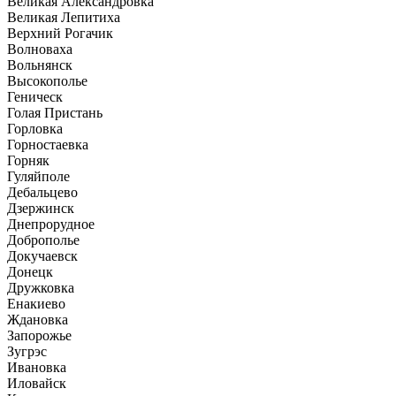
Великая Александровка
Великая Лепитиха
Верхний Рогачик
Волноваха
Вольнянск
Высокополье
Геническ
Голая Пристань
Горловка
Горностаевка
Горняк
Гуляйполе
Дебальцево
Дзержинск
Днепрорудное
Доброполье
Докучаевск
Донецк
Дружковка
Енакиево
Ждановка
Запорожье
Зугрэс
Ивановка
Иловайск