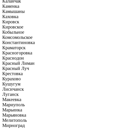
Каланчак
Каменка
Камышаны
Каховка
Кировск
Кировское
Кобыльное
Комсомольское
Константиновка
Краматорск
Красногоровка
Краснодон
Красный Лиман
Красный Луч
Крестовка
Курахово
Кушугум
Лисичанск
Луганск
Макеевка
Мариуполь
Марьинка
Марьяновка
Мелитополь
Мирноград