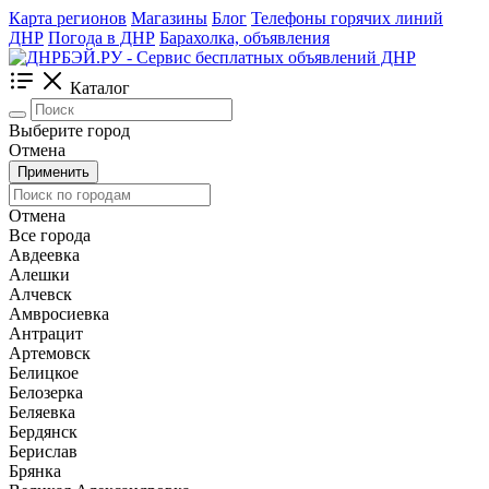
Карта регионов
Магазины
Блог
Телефоны горячих линий
ДНР
Погода в ДНР
Барахолка, объявления
Каталог
Выберите город
Отмена
Применить
Отмена
Все города
Авдеевка
Алешки
Алчевск
Амвросиевка
Антрацит
Артемовск
Белицкое
Белозерка
Беляевка
Бердянск
Берислав
Брянка