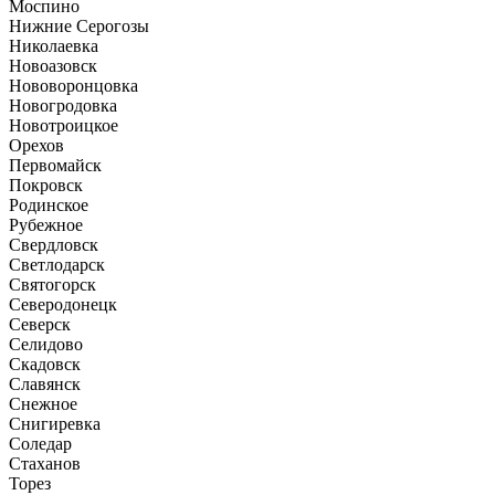
Моспино
Нижние Серогозы
Николаевка
Новоазовск
Нововоронцовка
Новогродовка
Новотроицкое
Орехов
Первомайск
Покровск
Родинское
Рубежное
Свердловск
Светлодарск
Святогорск
Северодонецк
Северск
Селидово
Скадовск
Славянск
Снежное
Снигиревка
Соледар
Стаханов
Торез