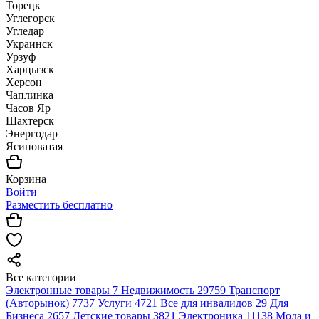
Торецк
Углегорск
Угледар
Украинск
Урзуф
Харцызск
Херсон
Чаплинка
Часов Яр
Шахтерск
Энергодар
Ясиноватая
Корзина
Войти
Разместить бесплатно
Все категории
Электронные товары
7
Недвижимость
29759
Транспорт
(Авторынок)
7737
Услуги
4721
Все для инвалидов
29
Для
Бизнеса
2657
Детские товары
3821
Электроника
11138
Мода и