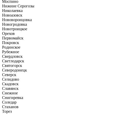
Моспино
Нижние Серогозы
Николаевка
Новоазовск
Нововоронцовка
Новогродовка
Новотроицкое
Орехов
Первомайск
Покровск
Родинское
Рубежное
Свердловск
Светлодарск
Святогорск
Северодонецк
Северск
Селидово
Скадовск
Славянск
Снежное
Снигиревка
Соледар
Стаханов
Торез