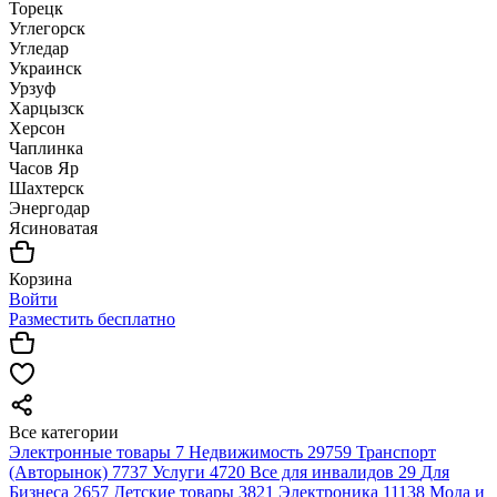
Торецк
Углегорск
Угледар
Украинск
Урзуф
Харцызск
Херсон
Чаплинка
Часов Яр
Шахтерск
Энергодар
Ясиноватая
Корзина
Войти
Разместить бесплатно
Все категории
Электронные товары
7
Недвижимость
29759
Транспорт
(Авторынок)
7737
Услуги
4720
Все для инвалидов
29
Для
Бизнеса
2657
Детские товары
3821
Электроника
11138
Мода и