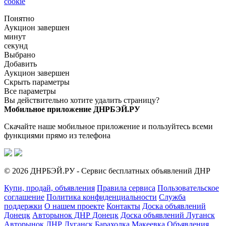
cookie
Понятно
Аукцион завершен
минут
секунд
Выбрано
Добавить
Аукцион завершен
Скрыть параметры
Все параметры
Вы действительно хотите удалить страницу?
Мобильное приложение ДНРБЭЙ.РУ
Скачайте наше мобильное приложение и пользуйтесь всеми
функциями прямо из телефона
© 2026 ДНРБЭЙ.РУ - Сервис бесплатных объявлений ДНР
Купи, продай, объявления
Правила сервиса
Пользовательское
соглашение
Политика конфиденциальности
Служба
поддержки
О нашем проекте
Контакты
Доска объявлений
Донецк
Авторынок ДНР Донецк
Доска объявлений Луганск
Авторынок ЛНР Луганск
Барахолка Макеевка
Объявления