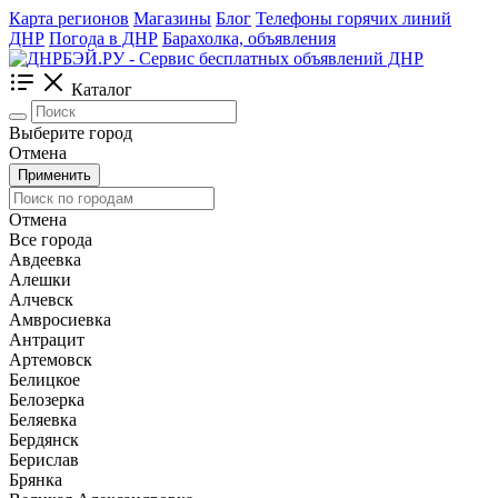
Карта регионов
Магазины
Блог
Телефоны горячих линий
ДНР
Погода в ДНР
Барахолка, объявления
Каталог
Выберите город
Отмена
Применить
Отмена
Все города
Авдеевка
Алешки
Алчевск
Амвросиевка
Антрацит
Артемовск
Белицкое
Белозерка
Беляевка
Бердянск
Берислав
Брянка