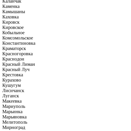
Каланчак
Каменка
Камышаны
Каховка
Кировск
Кировское
Кобыльное
Комсомольское
Константиновка
Краматорск
Красногоровка
Краснодон
Красный Лиман
Красный Луч
Крестовка
Курахово
Кушугум
Лисичанск
Луганск
Макеевка
Мариуполь
Марьинка
Марьяновка
Мелитополь
Мирноград