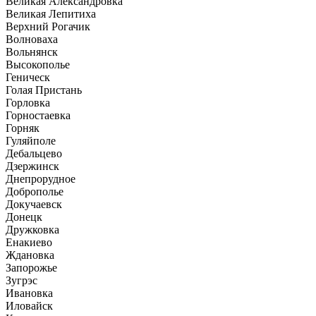
Великая Александровка
Великая Лепитиха
Верхний Рогачик
Волноваха
Вольнянск
Высокополье
Геническ
Голая Пристань
Горловка
Горностаевка
Горняк
Гуляйполе
Дебальцево
Дзержинск
Днепрорудное
Доброполье
Докучаевск
Донецк
Дружковка
Енакиево
Ждановка
Запорожье
Зугрэс
Ивановка
Иловайск