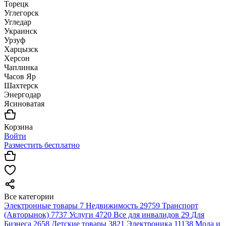
Торецк
Углегорск
Угледар
Украинск
Урзуф
Харцызск
Херсон
Чаплинка
Часов Яр
Шахтерск
Энергодар
Ясиноватая
Корзина
Войти
Разместить бесплатно
Все категории
Электронные товары
7
Недвижимость
29759
Транспорт
(Авторынок)
7737
Услуги
4720
Все для инвалидов
29
Для
Бизнеса
2658
Детские товары
3821
Электроника
11138
Мода и