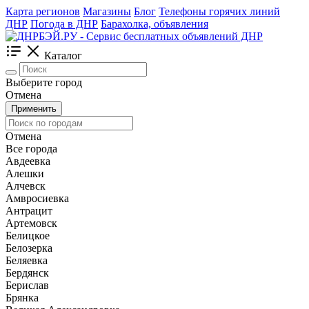
Карта регионов
Магазины
Блог
Телефоны горячих линий
ДНР
Погода в ДНР
Барахолка, объявления
Каталог
Выберите город
Отмена
Применить
Отмена
Все города
Авдеевка
Алешки
Алчевск
Амвросиевка
Антрацит
Артемовск
Белицкое
Белозерка
Беляевка
Бердянск
Берислав
Брянка