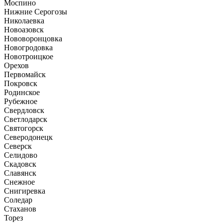
Моспино
Нижние Серогозы
Николаевка
Новоазовск
Нововоронцовка
Новогродовка
Новотроицкое
Орехов
Первомайск
Покровск
Родинское
Рубежное
Свердловск
Светлодарск
Святогорск
Северодонецк
Северск
Селидово
Скадовск
Славянск
Снежное
Снигиревка
Соледар
Стаханов
Торез