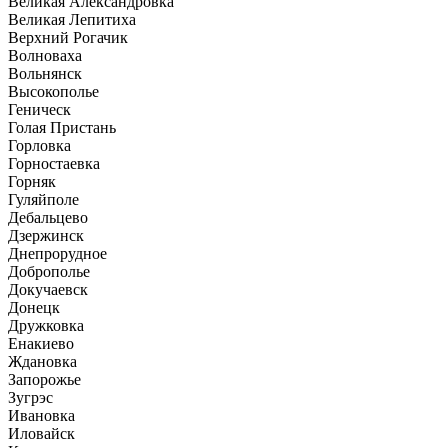
Великая Александровка
Великая Лепитиха
Верхний Рогачик
Волноваха
Вольнянск
Высокополье
Геническ
Голая Пристань
Горловка
Горностаевка
Горняк
Гуляйполе
Дебальцево
Дзержинск
Днепрорудное
Доброполье
Докучаевск
Донецк
Дружковка
Енакиево
Ждановка
Запорожье
Зугрэс
Ивановка
Иловайск