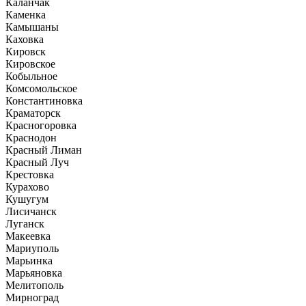
Каланчак
Каменка
Камышаны
Каховка
Кировск
Кировское
Кобыльное
Комсомольское
Константиновка
Краматорск
Красногоровка
Краснодон
Красный Лиман
Красный Луч
Крестовка
Курахово
Кушугум
Лисичанск
Луганск
Макеевка
Мариуполь
Марьинка
Марьяновка
Мелитополь
Мирноград