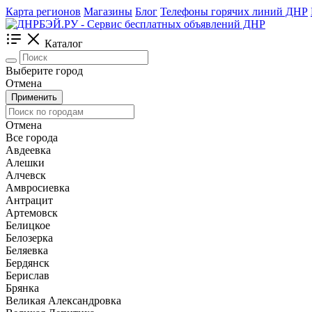
Карта регионов
Магазины
Блог
Телефоны горячих линий ДНР
Каталог
Выберите город
Отмена
Применить
Отмена
Все города
Авдеевка
Алешки
Алчевск
Амвросиевка
Антрацит
Артемовск
Белицкое
Белозерка
Беляевка
Бердянск
Берислав
Брянка
Великая Александровка