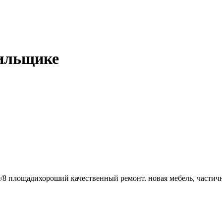
тильщике
30/8 площадихороший качественный ремонт. новая мебель, частич