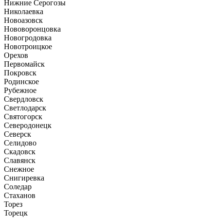
Нижние Серогозы
Николаевка
Новоазовск
Нововоронцовка
Новогродовка
Новотроицкое
Орехов
Первомайск
Покровск
Родинское
Рубежное
Свердловск
Светлодарск
Святогорск
Северодонецк
Северск
Селидово
Скадовск
Славянск
Снежное
Снигиревка
Соледар
Стаханов
Торез
Торецк