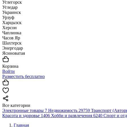
Углегорск
Угледар
Украинск
Урзуф
Харцызск
Херсон
Чаплинка
Часов Яр
Шахтерск
Энергодар
Ясиноватая
Корзина
Войти
Разместить бесплатно
Все категории
Электронные товары
7
Недвижимость
29759
Транспорт (Автор
Красота и здоровье
1406
Хобби и развлечения
6240
Спорт и от
Главная