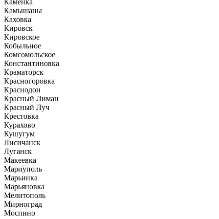
Каменка
Камышаны
Каховка
Кировск
Кировское
Кобыльное
Комсомольское
Константиновка
Краматорск
Красногоровка
Краснодон
Красный Лиман
Красный Луч
Крестовка
Курахово
Кушугум
Лисичанск
Луганск
Макеевка
Мариуполь
Марьинка
Марьяновка
Мелитополь
Мирноград
Моспино