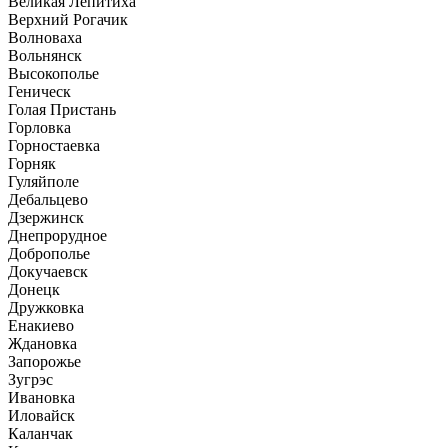
Великая Лепитиха
Верхний Рогачик
Волноваха
Вольнянск
Высокополье
Геническ
Голая Пристань
Горловка
Горностаевка
Горняк
Гуляйполе
Дебальцево
Дзержинск
Днепрорудное
Доброполье
Докучаевск
Донецк
Дружковка
Енакиево
Ждановка
Запорожье
Зугрэс
Ивановка
Иловайск
Каланчак