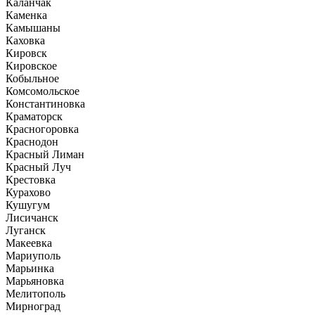
Каланчак
Каменка
Камышаны
Каховка
Кировск
Кировское
Кобыльное
Комсомольское
Константиновка
Краматорск
Красногоровка
Краснодон
Красный Лиман
Красный Луч
Крестовка
Курахово
Кушугум
Лисичанск
Луганск
Макеевка
Мариуполь
Марьинка
Марьяновка
Мелитополь
Мирноград