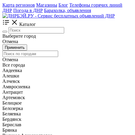
Карта регионов
Магазины
Блог
Телефоны горячих линий
ДНР
Погода в ДНР
Барахолка, объявления
Каталог
Выберите город
Отмена
Применить
Отмена
Все города
Авдеевка
Алешки
Алчевск
Амвросиевка
Антрацит
Артемовск
Белицкое
Белозерка
Беляевка
Бердянск
Берислав
Брянка