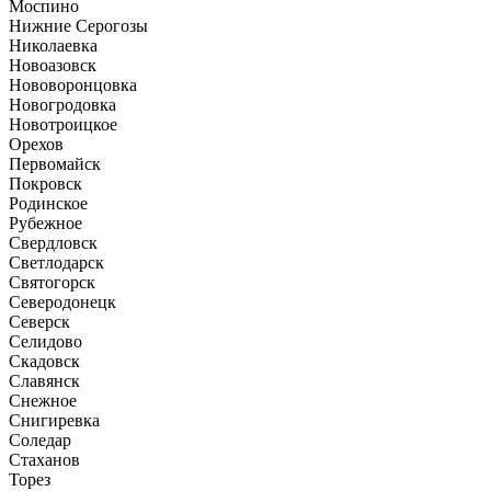
Моспино
Нижние Серогозы
Николаевка
Новоазовск
Нововоронцовка
Новогродовка
Новотроицкое
Орехов
Первомайск
Покровск
Родинское
Рубежное
Свердловск
Светлодарск
Святогорск
Северодонецк
Северск
Селидово
Скадовск
Славянск
Снежное
Снигиревка
Соледар
Стаханов
Торез