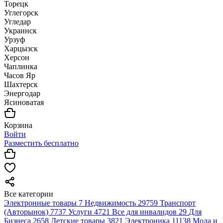
Торецк
Углегорск
Угледар
Украинск
Урзуф
Харцызск
Херсон
Чаплинка
Часов Яр
Шахтерск
Энергодар
Ясиноватая
Корзина
Войти
Разместить бесплатно
Все категории
Электронные товары
7
Недвижимость
29759
Транспорт
(Авторынок)
7737
Услуги
4721
Все для инвалидов
29
Для
Бизнеса
2658
Детские товары
3821
Электроника
11138
Мода и