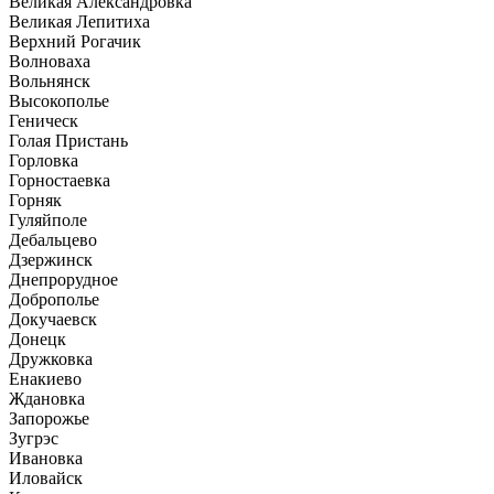
Великая Александровка
Великая Лепитиха
Верхний Рогачик
Волноваха
Вольнянск
Высокополье
Геническ
Голая Пристань
Горловка
Горностаевка
Горняк
Гуляйполе
Дебальцево
Дзержинск
Днепрорудное
Доброполье
Докучаевск
Донецк
Дружковка
Енакиево
Ждановка
Запорожье
Зугрэс
Ивановка
Иловайск