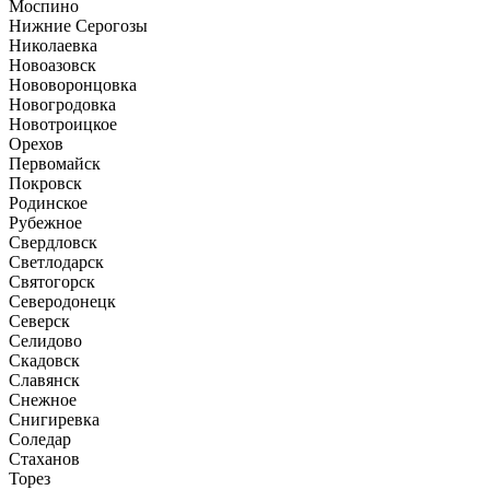
Моспино
Нижние Серогозы
Николаевка
Новоазовск
Нововоронцовка
Новогродовка
Новотроицкое
Орехов
Первомайск
Покровск
Родинское
Рубежное
Свердловск
Светлодарск
Святогорск
Северодонецк
Северск
Селидово
Скадовск
Славянск
Снежное
Снигиревка
Соледар
Стаханов
Торез