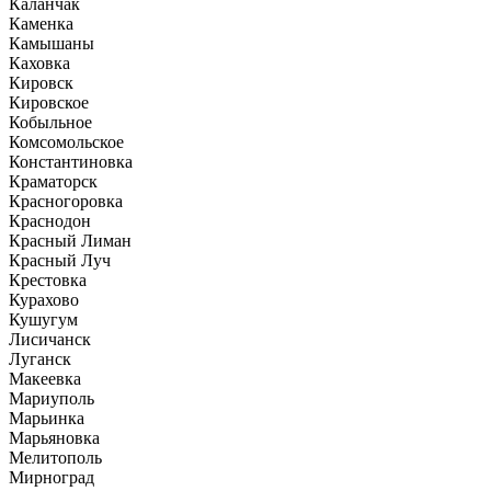
Каланчак
Каменка
Камышаны
Каховка
Кировск
Кировское
Кобыльное
Комсомольское
Константиновка
Краматорск
Красногоровка
Краснодон
Красный Лиман
Красный Луч
Крестовка
Курахово
Кушугум
Лисичанск
Луганск
Макеевка
Мариуполь
Марьинка
Марьяновка
Мелитополь
Мирноград