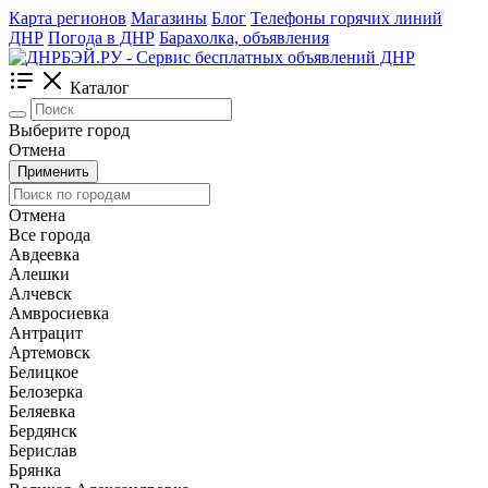
Карта регионов
Магазины
Блог
Телефоны горячих линий
ДНР
Погода в ДНР
Барахолка, объявления
Каталог
Выберите город
Отмена
Применить
Отмена
Все города
Авдеевка
Алешки
Алчевск
Амвросиевка
Антрацит
Артемовск
Белицкое
Белозерка
Беляевка
Бердянск
Берислав
Брянка