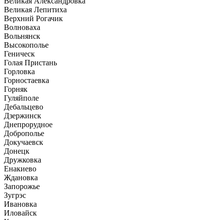
Великая Александровка
Великая Лепитиха
Верхний Рогачик
Волноваха
Вольнянск
Высокополье
Геническ
Голая Пристань
Горловка
Горностаевка
Горняк
Гуляйполе
Дебальцево
Дзержинск
Днепрорудное
Доброполье
Докучаевск
Донецк
Дружковка
Енакиево
Ждановка
Запорожье
Зугрэс
Ивановка
Иловайск