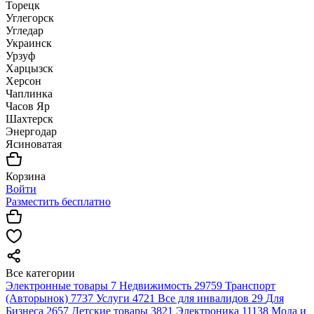
Торецк
Углегорск
Угледар
Украинск
Урзуф
Харцызск
Херсон
Чаплинка
Часов Яр
Шахтерск
Энергодар
Ясиноватая
Корзина
Войти
Разместить бесплатно
Все категории
Электронные товары
7
Недвижимость
29759
Транспорт
(Авторынок)
7737
Услуги
4721
Все для инвалидов
29
Для
Бизнеса
2657
Детские товары
3821
Электроника
11138
Мода и