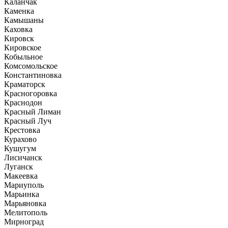
Каланчак
Каменка
Камышаны
Каховка
Кировск
Кировское
Кобыльное
Комсомольское
Константиновка
Краматорск
Красногоровка
Краснодон
Красный Лиман
Красный Луч
Крестовка
Курахово
Кушугум
Лисичанск
Луганск
Макеевка
Мариуполь
Марьинка
Марьяновка
Мелитополь
Мирноград