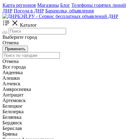
Карта регионов
Магазины
Блог
Телефоны горячих линий
ДНР
Погода в ДНР
Барахолка, объявления
Каталог
Выберите город
Отмена
Применить
Отмена
Все города
Авдеевка
Алешки
Алчевск
Амвросиевка
Антрацит
Артемовск
Белицкое
Белозерка
Беляевка
Бердянск
Берислав
Брянка