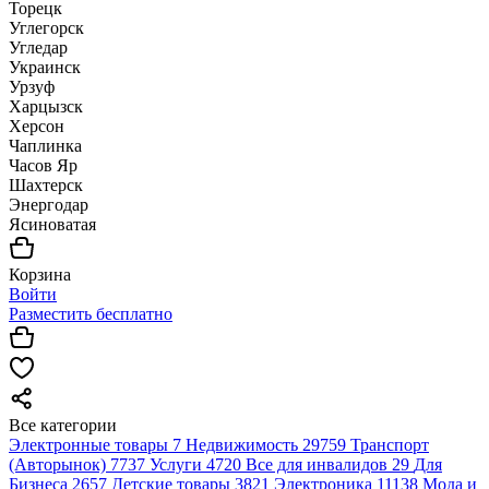
Торецк
Углегорск
Угледар
Украинск
Урзуф
Харцызск
Херсон
Чаплинка
Часов Яр
Шахтерск
Энергодар
Ясиноватая
Корзина
Войти
Разместить бесплатно
Все категории
Электронные товары
7
Недвижимость
29759
Транспорт
(Авторынок)
7737
Услуги
4720
Все для инвалидов
29
Для
Бизнеса
2657
Детские товары
3821
Электроника
11138
Мода и