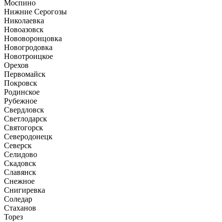
Моспино
Нижние Серогозы
Николаевка
Новоазовск
Нововоронцовка
Новогродовка
Новотроицкое
Орехов
Первомайск
Покровск
Родинское
Рубежное
Свердловск
Светлодарск
Святогорск
Северодонецк
Северск
Селидово
Скадовск
Славянск
Снежное
Снигиревка
Соледар
Стаханов
Торез