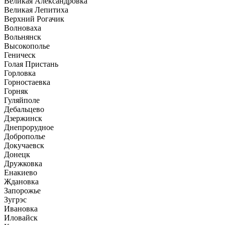
Великая Александровка
Великая Лепитиха
Верхний Рогачик
Волноваха
Вольнянск
Высокополье
Геническ
Голая Пристань
Горловка
Горностаевка
Горняк
Гуляйполе
Дебальцево
Дзержинск
Днепрорудное
Доброполье
Докучаевск
Донецк
Дружковка
Енакиево
Ждановка
Запорожье
Зугрэс
Ивановка
Иловайск