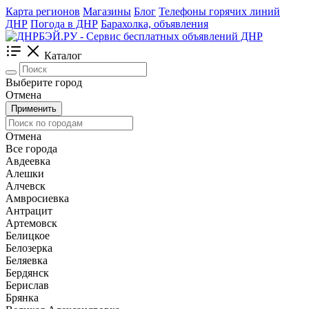
Карта регионов
Магазины
Блог
Телефоны горячих линий
ДНР
Погода в ДНР
Барахолка, объявления
Каталог
Выберите город
Отмена
Применить
Отмена
Все города
Авдеевка
Алешки
Алчевск
Амвросиевка
Антрацит
Артемовск
Белицкое
Белозерка
Беляевка
Бердянск
Берислав
Брянка