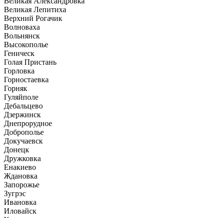
Великая Александровка
Великая Лепитиха
Верхний Рогачик
Волноваха
Вольнянск
Высокополье
Геническ
Голая Пристань
Горловка
Горностаевка
Горняк
Гуляйполе
Дебальцево
Дзержинск
Днепрорудное
Доброполье
Докучаевск
Донецк
Дружковка
Енакиево
Ждановка
Запорожье
Зугрэс
Ивановка
Иловайск