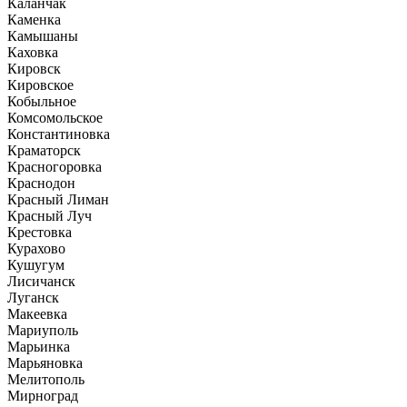
Каланчак
Каменка
Камышаны
Каховка
Кировск
Кировское
Кобыльное
Комсомольское
Константиновка
Краматорск
Красногоровка
Краснодон
Красный Лиман
Красный Луч
Крестовка
Курахово
Кушугум
Лисичанск
Луганск
Макеевка
Мариуполь
Марьинка
Марьяновка
Мелитополь
Мирноград