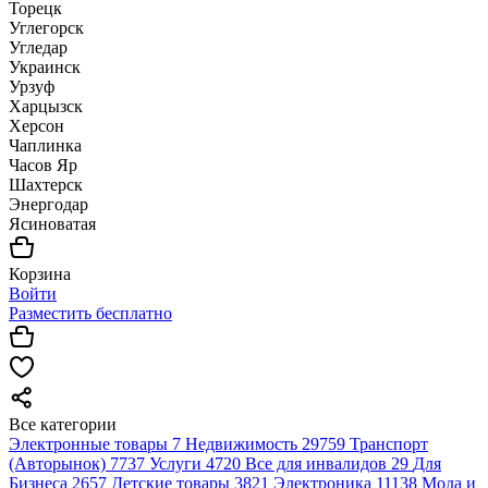
Торецк
Углегорск
Угледар
Украинск
Урзуф
Харцызск
Херсон
Чаплинка
Часов Яр
Шахтерск
Энергодар
Ясиноватая
Корзина
Войти
Разместить бесплатно
Все категории
Электронные товары
7
Недвижимость
29759
Транспорт
(Авторынок)
7737
Услуги
4720
Все для инвалидов
29
Для
Бизнеса
2657
Детские товары
3821
Электроника
11138
Мода и