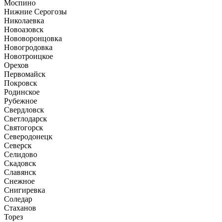
Моспино
Нижние Серогозы
Николаевка
Новоазовск
Нововоронцовка
Новогродовка
Новотроицкое
Орехов
Первомайск
Покровск
Родинское
Рубежное
Свердловск
Светлодарск
Святогорск
Северодонецк
Северск
Селидово
Скадовск
Славянск
Снежное
Снигиревка
Соледар
Стаханов
Торез