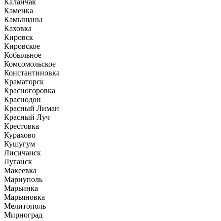
Каланчак
Каменка
Камышаны
Каховка
Кировск
Кировское
Кобыльное
Комсомольское
Константиновка
Краматорск
Красногоровка
Краснодон
Красный Лиман
Красный Луч
Крестовка
Курахово
Кушугум
Лисичанск
Луганск
Макеевка
Мариуполь
Марьинка
Марьяновка
Мелитополь
Мирноград