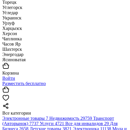
Торецк
Углегорск
Угледар
Украинск
Урзуф
Харцызск
Херсон
Чаплинка
Часов Яр
Шахтерск
Энергодар
Ясиноватая
Корзина
Войти
Разместить бесплатно
Все категории
Электронные товары
7
Недвижимость
29759
Транспорт
(Авторынок)
7737
Услуги
4721
Все для инвалидов
29
Для
Бизнеса
2658
Детские товары
3821
Электроника
11138
Мода и