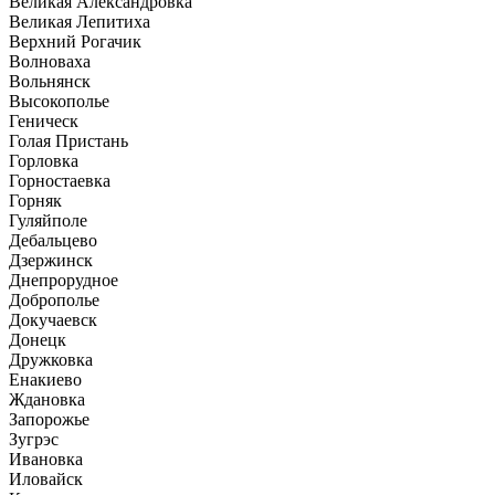
Великая Александровка
Великая Лепитиха
Верхний Рогачик
Волноваха
Вольнянск
Высокополье
Геническ
Голая Пристань
Горловка
Горностаевка
Горняк
Гуляйполе
Дебальцево
Дзержинск
Днепрорудное
Доброполье
Докучаевск
Донецк
Дружковка
Енакиево
Ждановка
Запорожье
Зугрэс
Ивановка
Иловайск