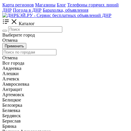
Карта регионов
Магазины
Блог
Телефоны горячих линий
ДНР
Погода в ДНР
Барахолка, объявления
Каталог
Выберите город
Отмена
Применить
Отмена
Все города
Авдеевка
Алешки
Алчевск
Амвросиевка
Антрацит
Артемовск
Белицкое
Белозерка
Беляевка
Бердянск
Берислав
Брянка