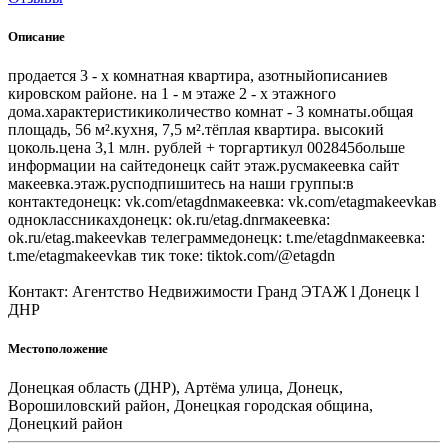
Описание
продается 3 - х комнатная квартира, азотныйописаниев
кировском районе. на 1 - м этаже 2 - х этажного
дома.характеристикиколичество комнат - 3 комнаты.общая
площадь, 56 м².кухня, 7,5 м².тёплая квартира. высокий
цоколь.цена 3,1 млн. рублей + торгартикул 002845больше
информации на сайтедонецк сайт этаж.русмакеевка сайт
макеевка.этаж.русподпишитесь на наши группы:в
контактедонецк: vk.com/etagdnмакеевка: vk.com/etagmakeevkaв
одноклассникахдонецк: ok.ru/etag.dnrмакеевка:
ok.ru/etag.makeevkaв телеграммедонецк: t.me/etagdnмакеевка:
t.me/etagmakeevkaв тик токе: tiktok.com/@etagdn
Контакт: Агентство Недвижимости Гранд ЭТАЖ l Донецк l
ДНР
Местоположение
Донецкая область (ДНР), Артёма улица, Донецк,
Ворошиловский район, Донецкая городская община,
Донецкий район