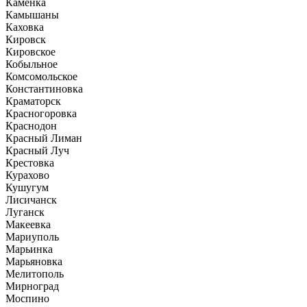
Каменка
Камышаны
Каховка
Кировск
Кировское
Кобыльное
Комсомольское
Константиновка
Краматорск
Красногоровка
Краснодон
Красный Лиман
Красный Луч
Крестовка
Курахово
Кушугум
Лисичанск
Луганск
Макеевка
Мариуполь
Марьинка
Марьяновка
Мелитополь
Мирноград
Моспино