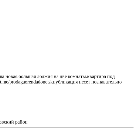
ыша новая.большая лоджия на две комнаты.квартира под
/t.me/prodagaorendadonetskпубликация несет познавательно
овский район