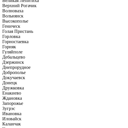
Великая Лепитиха
Верхний Рогачик
Волноваха
Вольнянск
Высокополье
Геническ
Голая Пристань
Горловка
Горностаевка
Горняк
Гуляйполе
Дебальцево
Дзержинск
Днепрорудное
Доброполье
Докучаевск
Донецк
Дружковка
Енакиево
Ждановка
Запорожье
Зугрэс
Ивановка
Иловайск
Каланчак