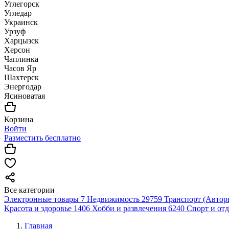
Углегорск
Угледар
Украинск
Урзуф
Харцызск
Херсон
Чаплинка
Часов Яр
Шахтерск
Энергодар
Ясиноватая
Корзина
Войти
Разместить бесплатно
Все категории
Электронные товары
7
Недвижимость
29759
Транспорт (Автор
Красота и здоровье
1406
Хобби и развлечения
6240
Спорт и от
Главная