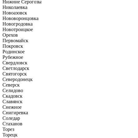
Нижние Серогозы
Николаевка
Новоазовск
Нововоронцовка
Новогродовка
Новотроицкое
Орехов
Первомайск
Покровск
Родинское
Рубежное
Свердловск
Светлодарск
Святогорск
Северодонецк
Северск
Селидово
Скадовск
Славянск
Снежное
Снигиревка
Соледар
Стаханов
Торез
Торецк