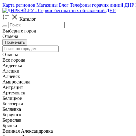
Карта регионов
Магазины
Блог
Телефоны горячих линий ДНР
Каталог
Выберите город
Отмена
Применить
Отмена
Все города
Авдеевка
Алешки
Алчевск
Амвросиевка
Антрацит
Артемовск
Белицкое
Белозерка
Беляевка
Бердянск
Берислав
Брянка
Великая Александровка