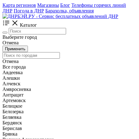
Карта регионов
Магазины
Блог
Телефоны горячих линий
ДНР
Погода в ДНР
Барахолка, объявления
Каталог
Выберите город
Отмена
Применить
Отмена
Все города
Авдеевка
Алешки
Алчевск
Амвросиевка
Антрацит
Артемовск
Белицкое
Белозерка
Беляевка
Бердянск
Берислав
Брянка