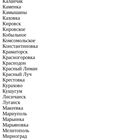
Каланчак
Каменка
Камышаны
Каховка
Кировск
Кировское
Кобыльное
Комсомольское
Константиновка
Краматорск
Красногоровка
Краснодон
Красный Лиман
Красный Луч
Крестовка
Курахово
Кушугум
Лисичанск
Луганск
Макеевка
Мариуполь
Марьинка
Марьяновка
Мелитополь
Мирноград