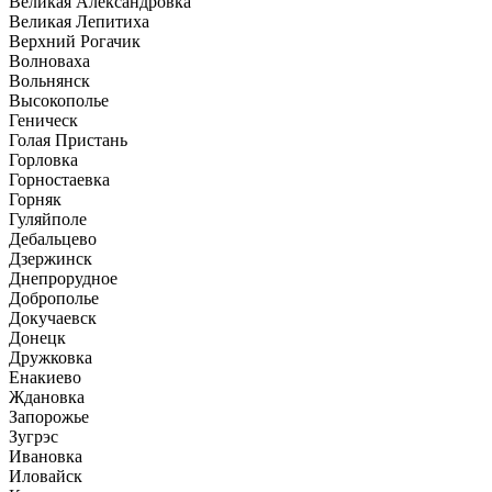
Великая Александровка
Великая Лепитиха
Верхний Рогачик
Волноваха
Вольнянск
Высокополье
Геническ
Голая Пристань
Горловка
Горностаевка
Горняк
Гуляйполе
Дебальцево
Дзержинск
Днепрорудное
Доброполье
Докучаевск
Донецк
Дружковка
Енакиево
Ждановка
Запорожье
Зугрэс
Ивановка
Иловайск