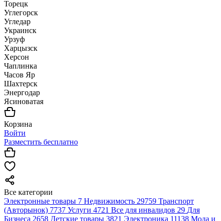
Торецк
Углегорск
Угледар
Украинск
Урзуф
Харцызск
Херсон
Чаплинка
Часов Яр
Шахтерск
Энергодар
Ясиноватая
Корзина
Войти
Разместить бесплатно
Все категории
Электронные товары
7
Недвижимость
29759
Транспорт
(Авторынок)
7737
Услуги
4721
Все для инвалидов
29
Для
Бизнеса
2658
Детские товары
3821
Электроника
11138
Мода и