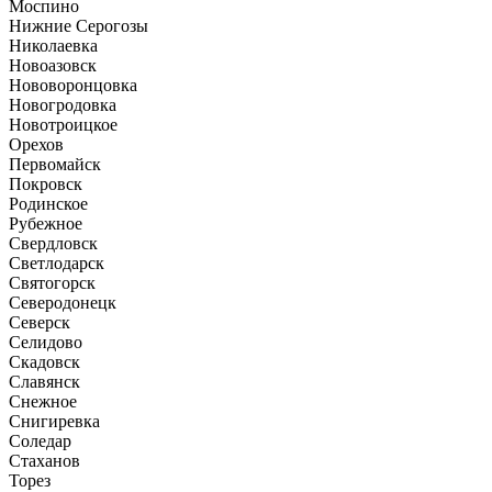
Моспино
Нижние Серогозы
Николаевка
Новоазовск
Нововоронцовка
Новогродовка
Новотроицкое
Орехов
Первомайск
Покровск
Родинское
Рубежное
Свердловск
Светлодарск
Святогорск
Северодонецк
Северск
Селидово
Скадовск
Славянск
Снежное
Снигиревка
Соледар
Стаханов
Торез