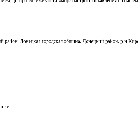
ием, центр недвижимости «мир»смотрите объявления на нашем с
ий район, Донецкая городская община, Донецкий район, р-н Кир
атели