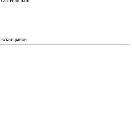
айтеmirdn.ru/
овский район