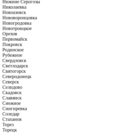
Нижние Серогозы
Николаевка
Новоазовск
Нововоронцовка
Новогродовка
Новотроицкое
Орехов
Первомайск
Покровск
Родинское
Рубежное
Свердловск
Светлодарск
Святогорск
Северодонецк
Северск
Селидово
Скадовск
Славянск
Снежное
Снигиревка
Соледар
Стаханов
Торез
Торецк