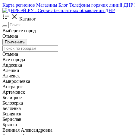
Карта регионов
Магазины
Блог
Телефоны горячих линий ДНР
Каталог
Выберите город
Отмена
Применить
Отмена
Все города
Авдеевка
Алешки
Алчевск
Амвросиевка
Антрацит
Артемовск
Белицкое
Белозерка
Беляевка
Бердянск
Берислав
Брянка
Великая Александровка