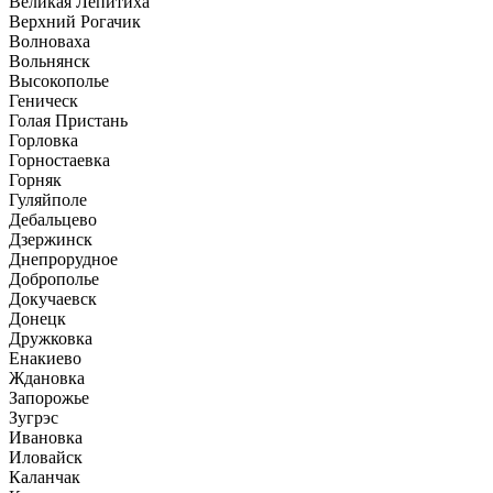
Великая Лепитиха
Верхний Рогачик
Волноваха
Вольнянск
Высокополье
Геническ
Голая Пристань
Горловка
Горностаевка
Горняк
Гуляйполе
Дебальцево
Дзержинск
Днепрорудное
Доброполье
Докучаевск
Донецк
Дружковка
Енакиево
Ждановка
Запорожье
Зугрэс
Ивановка
Иловайск
Каланчак