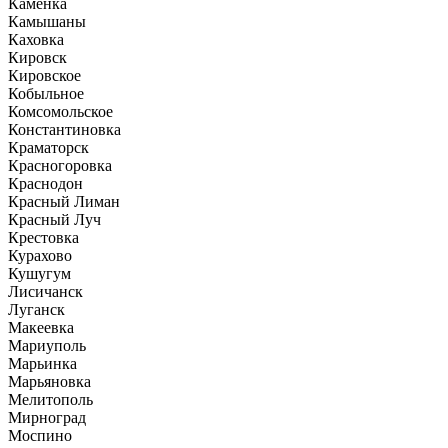
Каменка
Камышаны
Каховка
Кировск
Кировское
Кобыльное
Комсомольское
Константиновка
Краматорск
Красногоровка
Краснодон
Красный Лиман
Красный Луч
Крестовка
Курахово
Кушугум
Лисичанск
Луганск
Макеевка
Мариуполь
Марьинка
Марьяновка
Мелитополь
Мирноград
Моспино