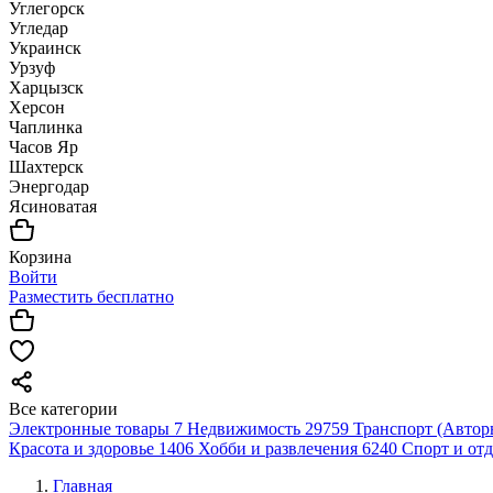
Углегорск
Угледар
Украинск
Урзуф
Харцызск
Херсон
Чаплинка
Часов Яр
Шахтерск
Энергодар
Ясиноватая
Корзина
Войти
Разместить бесплатно
Все категории
Электронные товары
7
Недвижимость
29759
Транспорт (Автор
Красота и здоровье
1406
Хобби и развлечения
6240
Спорт и от
Главная