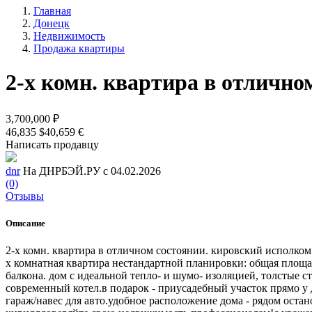
Главная
Донецк
Недвижимость
Продажа квартиры
2-х комн. квартира в отлично
3,700,000 ₽
46,835 $
40,659 €
Написать продавцу
dnr
На ДНРБЭЙ.РУ с 04.02.2026
(0)
Отзывы
Описание
2-х комн. квартира в отличном состоянии. кировский исполком
х комнатная квартира нестандартной планировки: общая площадь
балкона. дом с идеальной тепло- и шумо- изоляцией, толстые 
современный котел.в подарок - приусадебный участок прямо у 
гараж/навес для авто.удобное расположение дома - рядом оста