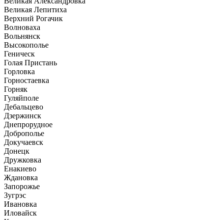
Великая Александровка
Великая Лепитиха
Верхний Рогачик
Волноваха
Вольнянск
Высокополье
Геническ
Голая Пристань
Горловка
Горностаевка
Горняк
Гуляйполе
Дебальцево
Дзержинск
Днепрорудное
Доброполье
Докучаевск
Донецк
Дружковка
Енакиево
Ждановка
Запорожье
Зугрэс
Ивановка
Иловайск