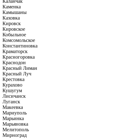
Каланчак
Каменка
Камышаны
Каховка
Кировск
Кировское
Кобыльное
Комсомольское
Константиновка
Краматорск
Красногоровка
Краснодон
Красный Лиман
Красный Луч
Крестовка
Курахово
Кушугум
Лисичанск
Луганск
Макеевка
Мариуполь
Марьинка
Марьяновка
Мелитополь
Мирноград