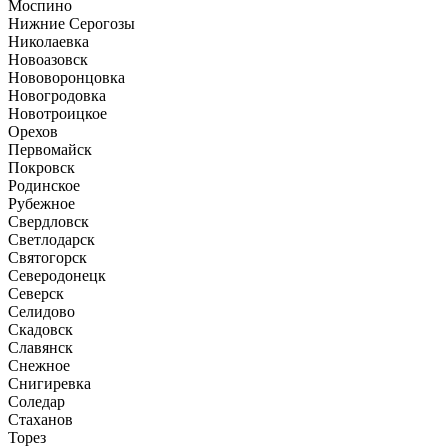
Моспино
Нижние Серогозы
Николаевка
Новоазовск
Нововоронцовка
Новогродовка
Новотроицкое
Орехов
Первомайск
Покровск
Родинское
Рубежное
Свердловск
Светлодарск
Святогорск
Северодонецк
Северск
Селидово
Скадовск
Славянск
Снежное
Снигиревка
Соледар
Стаханов
Торез