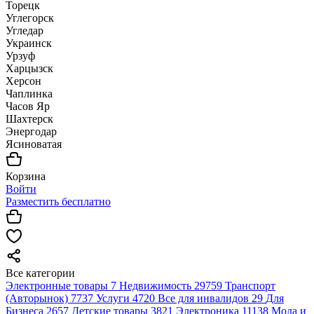
Торецк
Углегорск
Угледар
Украинск
Урзуф
Харцызск
Херсон
Чаплинка
Часов Яр
Шахтерск
Энергодар
Ясиноватая
Корзина
Войти
Разместить бесплатно
Все категории
Электронные товары
7
Недвижимость
29759
Транспорт
(Авторынок)
7737
Услуги
4720
Все для инвалидов
29
Для
Бизнеса
2657
Детские товары
3821
Электроника
11138
Мода и