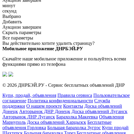
Аукцион завершен
минут
секунд
Выбрано
Добавить
Аукцион завершен
Скрыть параметры
Все параметры
Вы действительно хотите удалить страницу?
Мобильное приложение ДНРБЭЙ.РУ
Скачайте наше мобильное приложение и пользуйтесь всеми
функциями прямо из телефона
© 2026 ДНРБЭЙ.РУ - Сервис бесплатных объявлений ДНР
Купи, продай, объявления
Правила сервиса
Пользовательское
соглашение
Политика конфиденциальности
Служба
поддержки
О нашем проекте
Контакты
Доска объявлений
Донецк
Авторынок ДНР Донецк
Доска объявлений Луганск
Авторынок ЛНР Луганск
Барахолка Макеевка
Объявления
Мариуполь
Доска объявлений Харцызск
Бесплатные
объявления Горловка
Большая барахолка Зугрэс
Купи продай
Шахтерск
Большая барахолка Торез
Бесплатные объявления