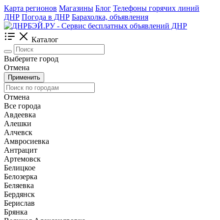
Карта регионов
Магазины
Блог
Телефоны горячих линий
ДНР
Погода в ДНР
Барахолка, объявления
Каталог
Выберите город
Отмена
Применить
Отмена
Все города
Авдеевка
Алешки
Алчевск
Амвросиевка
Антрацит
Артемовск
Белицкое
Белозерка
Беляевка
Бердянск
Берислав
Брянка