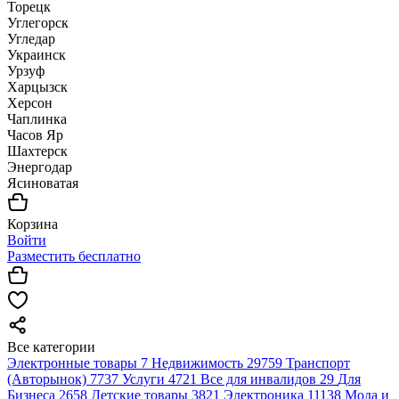
Торецк
Углегорск
Угледар
Украинск
Урзуф
Харцызск
Херсон
Чаплинка
Часов Яр
Шахтерск
Энергодар
Ясиноватая
Корзина
Войти
Разместить бесплатно
Все категории
Электронные товары
7
Недвижимость
29759
Транспорт
(Авторынок)
7737
Услуги
4721
Все для инвалидов
29
Для
Бизнеса
2658
Детские товары
3821
Электроника
11138
Мода и