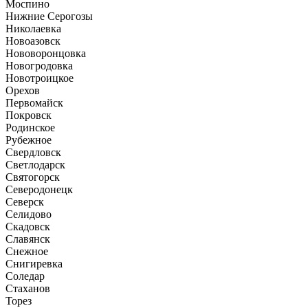
Моспино
Нижние Серогозы
Николаевка
Новоазовск
Нововоронцовка
Новогродовка
Новотроицкое
Орехов
Первомайск
Покровск
Родинское
Рубежное
Свердловск
Светлодарск
Святогорск
Северодонецк
Северск
Селидово
Скадовск
Славянск
Снежное
Снигиревка
Соледар
Стаханов
Торез