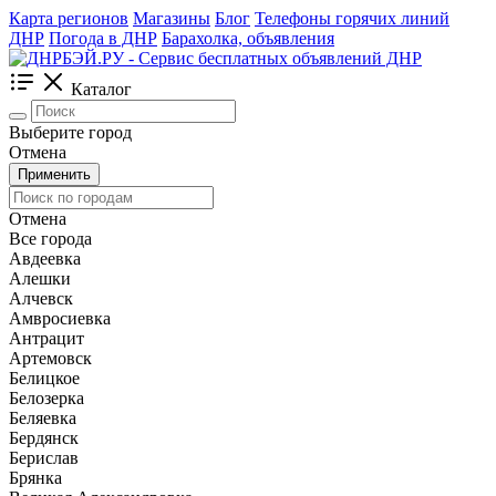
Карта регионов
Магазины
Блог
Телефоны горячих линий
ДНР
Погода в ДНР
Барахолка, объявления
Каталог
Выберите город
Отмена
Применить
Отмена
Все города
Авдеевка
Алешки
Алчевск
Амвросиевка
Антрацит
Артемовск
Белицкое
Белозерка
Беляевка
Бердянск
Берислав
Брянка