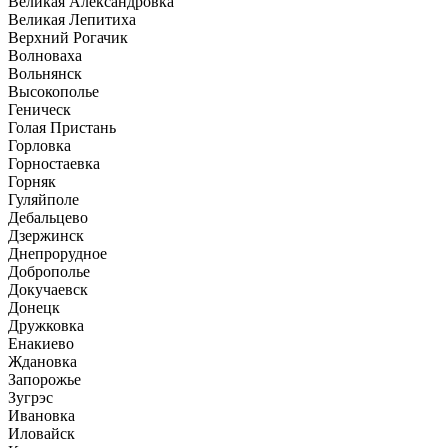
Великая Александровка
Великая Лепитиха
Верхний Рогачик
Волноваха
Вольнянск
Высокополье
Геническ
Голая Пристань
Горловка
Горностаевка
Горняк
Гуляйполе
Дебальцево
Дзержинск
Днепрорудное
Доброполье
Докучаевск
Донецк
Дружковка
Енакиево
Ждановка
Запорожье
Зугрэс
Ивановка
Иловайск