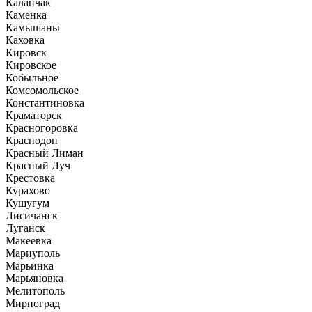
Каланчак
Каменка
Камышаны
Каховка
Кировск
Кировское
Кобыльное
Комсомольское
Константиновка
Краматорск
Красногоровка
Краснодон
Красный Лиман
Красный Луч
Крестовка
Курахово
Кушугум
Лисичанск
Луганск
Макеевка
Мариуполь
Марьинка
Марьяновка
Мелитополь
Мирноград